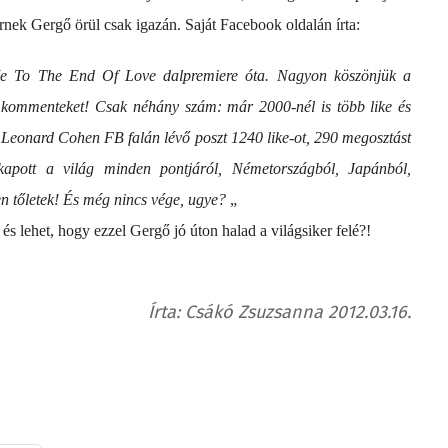
rnek Gergő örül csak igazán. Saját Facebook oldalán írta:
Me To The End Of Love dalpremiere óta. Nagyon köszönjük a
er kommenteket! Csak néhány szám: már 2000-nél is több like és
 Leonard Cohen FB falán lévő poszt 1240 like-ot, 290 megosztást
 kapott a világ minden pontjáról, Németországból, Japánból,
 tőletek! És még nincs vége, ugye?
„
s lehet, hogy ezzel Gergő jó úton halad a világsiker felé?!
Írta: Csákó Zsuzsanna 2012.03.16.