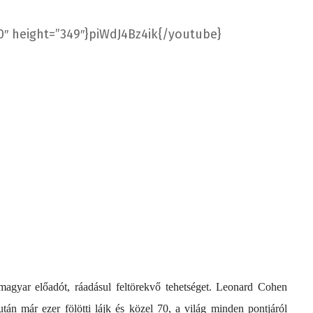
0″ height=”349″}piWdJ4Bz4ik{/youtube}
 magyar előadót, ráadásul feltörekvő tehetséget. Leonard Cohen
tán már ezer fölötti lájk és közel 70, a világ minden pontjáról