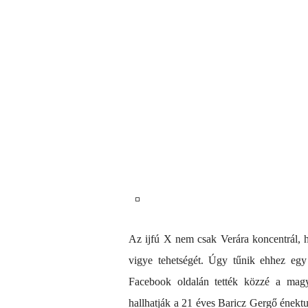
Az ijfú X nem csak Verára koncentrál, ha
vigye tehetségét. Úgy tűnik ehhez egy
Facebook oldalán tették közzé a magy
hallhatják a 21 éves Baricz Gergő énektu