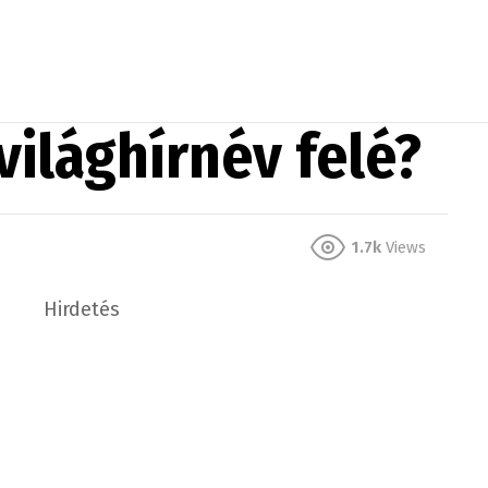
világhírnév felé?
1.7k
Views
Hirdetés