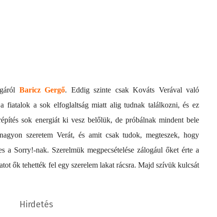
agáról
Baricz Gergő
. Eddig szinte csak Kováts Verával való
a fiatalok a sok elfoglaltság miatt alig tudnak találkozni, és ez
répítés sok energiát ki vesz belőlük, de próbálnak mindent bele
l nagyon szeretem Verát, és amit csak tudok, megteszek, hogy
es a Sorry!-nak. Szerelmük megpecsételése zálogául őket érte a
atot ők tehették fel egy szerelem lakat rácsra. Majd szívük kulcsát
Hirdetés