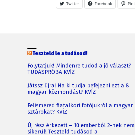
Twitter
Facebook
Pint
Teszteld le a tudásod!
Folytatjuk! Mindenre tudod a jó választ?
TUDÁSPRÓBA KVÍZ
Játssz újra! Na ki tudja befejezni ezt a 8
magyar közmondást? KVÍZ
Felismered fiatalkori fotójukról a magyar
sztárokat? KVÍZ
Új rész érkezett – 10 emberből 2-nek nem
sikerül! Teszteld tudásod a