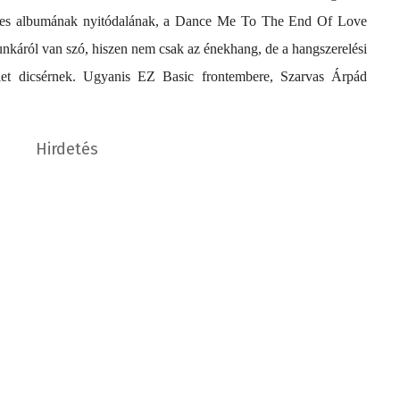
84-es albumának nyitódalának, a Dance Me To The End Of Love
unkáról van szó, hiszen nem csak az énekhang, de a hangszerelési
let dicsérnek. Ugyanis EZ Basic frontembere, Szarvas Árpád
Hirdetés