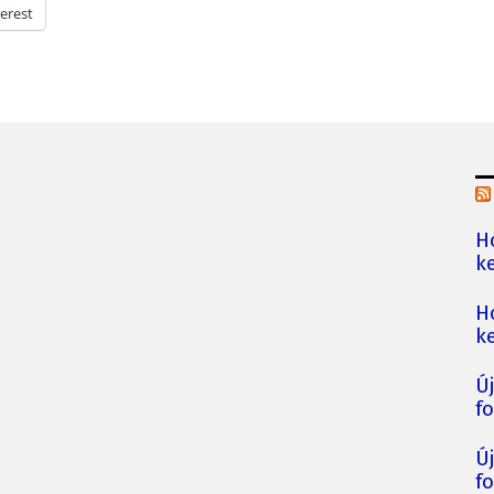
erest
H
ke
H
ke
Ú
fo
Ú
fo