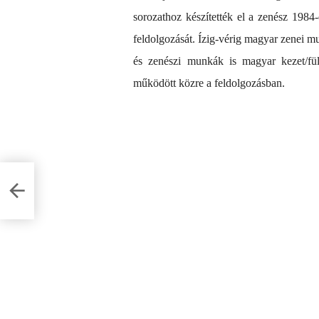
sorozathoz készítették el a zenész 19
feldolgozását. Ízig-vérig magyar zenei m
és zenészi munkák is magyar kezet/fü
működött közre a feldolgozásban.
ke