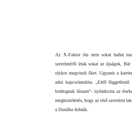
Az X-Faktor óta nem sokat hallat m
szerelméről írtak sokat az újságok. Bár 
olykor megviseli őket. Ugyanis a karrie
adni kapcsolatukba. „Ettől függetlenü
boldognak lássam”- nyilatkozta az ének
megtiszteltetés, hogy az első szerelem lak
a Dunába dobták.