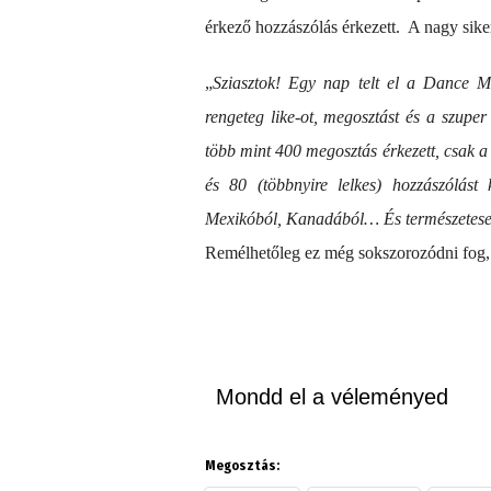
érkező hozzászólás érkezett. A nagy sike
„
Sziasztok! Egy nap telt el a Dance 
rengeteg like-ot, megosztást és a szup
több mint 400 megosztás érkezett, csak a
és 80 (többnyire lelkes) hozzászólást
Mexikóból, Kanadából… És természetesen
Remélhetőleg ez még sokszorozódni fog, é
Mondd el a véleményed
Megosztás: