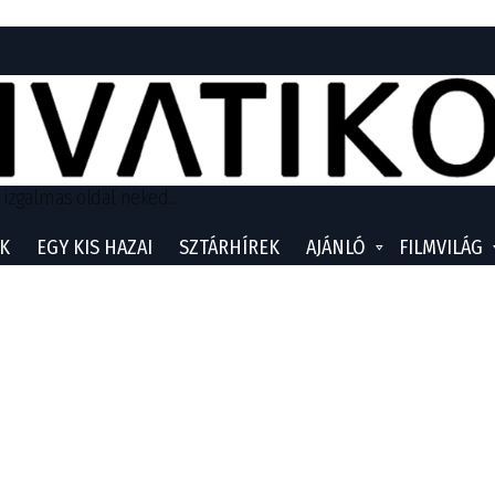
 izgalmas oldal neked...
K
EGY KIS HAZAI
SZTÁRHÍREK
AJÁNLÓ
FILMVILÁG