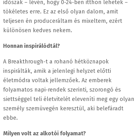
időszak – lévén, hogy 0-24-ben itthon lehetek –
tökéletes erre. Ez az első olyan dalom, amit
teljesen én produceráltam és mixeltem, ezért
különösen kedves nekem.
Honnan inspirálódtál?
A Breakthrough-t a rohanó hétköznapok
inspirálták, amik a jelenlegi helyzet előtti
életmódra voltak jellemzőek. Az emberek
folyamatos napi-rendek szerinti, szorongó és
siettséggel teli életvitelét eleveníti meg egy olyan
személy szemüvegén keresztül, aki belefáradt
ebbe.
Milyen volt az alkotói folyamat?