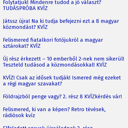
Folytatjuk! Mindenre tudod a jó választ?
TUDÁSPRÓBA KVÍZ
Játssz újra! Na ki tudja befejezni ezt a 8 magyar
közmondást? KVÍZ
Felismered fiatalkori fotójukról a magyar
sztárokat? KVÍZ
Új rész érkezett – 10 emberből 2-nek nem sikerül!
Teszteld tudásod a közmondásokkal! KVÍZ
KVÍZ! Csak az idősek tudják! Ismered még ezeket
a régi magyar szavakat?
Földrajzból penge vagy? 2. rész 8 KVÍZkérdés vár!
Felismered, ki van a képen? Retro tévések,
rádiósok kvíz