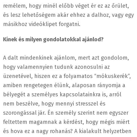
remélem, hogy minél előbb véget ér ez az őrület,
és lesz lehetőségem akár ehhez a dalhoz, vagy egy
másikhoz videóklipet forgatni.
Kinek és milyen gondolatokkal ajánlod?
A dalt mindenkinek ajánlom, mert azt gondolom,
hogy valamennyien tudunk azonosulni az
üzenetével, hiszen ez a folyamatos “mókuskerék”,
amiben rengetegen élünk, alaposan rányomja a
bélyegét a személyes kapcsolatainkra is, arról
nem beszélve, hogy mennyi stresszel és
szorongással jár. Én személy szerint nem egyszer
feltettem magamnak a kérdést, hogy mégis miért
és hova ez a nagy rohanás? A kialakult helyzetben