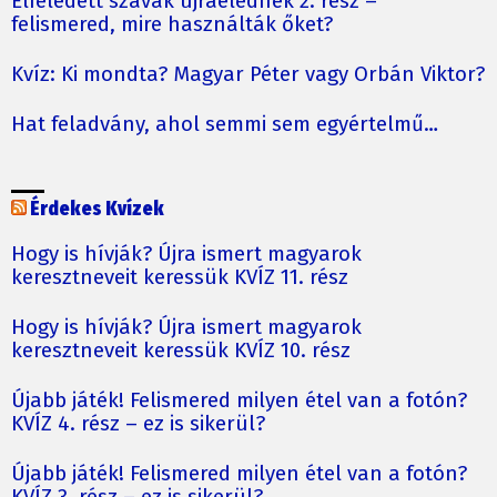
Elfeledett szavak újraélednek 2. rész –
felismered, mire használták őket?
Kvíz: Ki mondta? Magyar Péter vagy Orbán Viktor?
Hat feladvány, ahol semmi sem egyértelmű…
Érdekes Kvízek
Hogy is hívják? Újra ismert magyarok
keresztneveit keressük KVÍZ 11. rész
Hogy is hívják? Újra ismert magyarok
keresztneveit keressük KVÍZ 10. rész
Újabb játék! Felismered milyen étel van a fotón?
KVÍZ 4. rész – ez is sikerül?
Újabb játék! Felismered milyen étel van a fotón?
KVÍZ 3. rész – ez is sikerül?