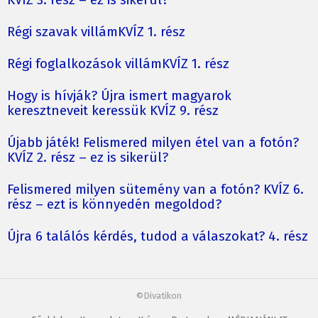
Régi szavak villámKVÍZ 1. rész
Régi foglalkozások villámKVÍZ 1. rész
Hogy is hívják? Újra ismert magyarok
keresztneveit keressük KVÍZ 9. rész
Újabb játék! Felismered milyen étel van a fotón?
KVÍZ 2. rész – ez is sikerül?
Felismered milyen sütemény van a fotón? KVÍZ 6.
rész – ezt is könnyedén megoldod?
Újra 6 találós kérdés, tudod a válaszokat? 4. rész
©Divatikon