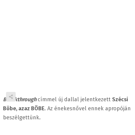
Breakthrough
címmel új dallal jelentkezett
Szécsi
Böbe, azaz BÖBE
. Az énekesnővel ennek apropóján
beszélgettünk.