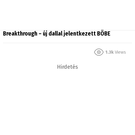
Breakthrough – új dallal jelentkezett BÖBE
1.3k
Views
Hirdetés