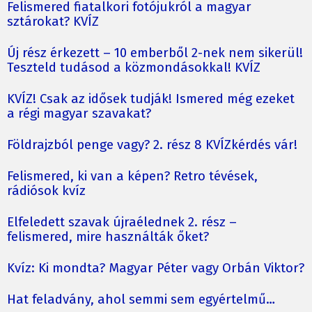
Felismered fiatalkori fotójukról a magyar
sztárokat? KVÍZ
Új rész érkezett – 10 emberből 2-nek nem sikerül!
Teszteld tudásod a közmondásokkal! KVÍZ
KVÍZ! Csak az idősek tudják! Ismered még ezeket
a régi magyar szavakat?
Földrajzból penge vagy? 2. rész 8 KVÍZkérdés vár!
Felismered, ki van a képen? Retro tévések,
rádiósok kvíz
Elfeledett szavak újraélednek 2. rész –
felismered, mire használták őket?
Kvíz: Ki mondta? Magyar Péter vagy Orbán Viktor?
Hat feladvány, ahol semmi sem egyértelmű…