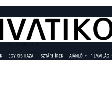
 izgalmas oldal neked...
K
EGY KIS HAZAI
SZTÁRHÍREK
AJÁNLÓ
FILMVILÁG