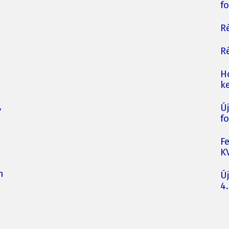
fo
Ré
Ré
H
ke
,
Ú
fo
F
K
n
Ú
4.