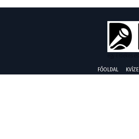
egy érdekes és
FŐOLDAL
KVÍZE