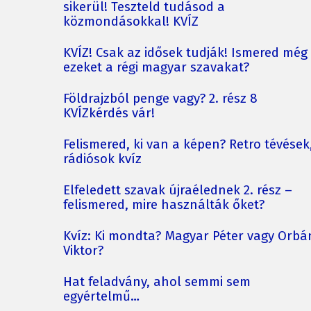
sikerül! Teszteld tudásod a
közmondásokkal! KVÍZ
KVÍZ! Csak az idősek tudják! Ismered még
ezeket a régi magyar szavakat?
Földrajzból penge vagy? 2. rész 8
KVÍZkérdés vár!
Felismered, ki van a képen? Retro tévések
rádiósok kvíz
Elfeledett szavak újraélednek 2. rész –
felismered, mire használták őket?
Kvíz: Ki mondta? Magyar Péter vagy Orbá
Viktor?
Hat feladvány, ahol semmi sem
egyértelmű…