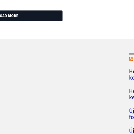
LOAD MORE
H
ke
H
ke
Ú
fo
Ú