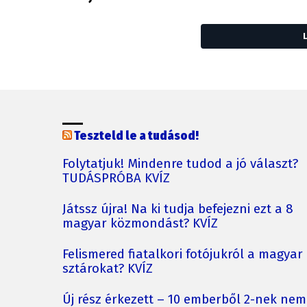
Teszteld le a tudásod!
Folytatjuk! Mindenre tudod a jó választ?
TUDÁSPRÓBA KVÍZ
Játssz újra! Na ki tudja befejezni ezt a 8
magyar közmondást? KVÍZ
Felismered fiatalkori fotójukról a magyar
sztárokat? KVÍZ
Új rész érkezett – 10 emberből 2-nek nem