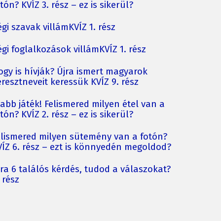
tón? KVÍZ 3. rész – ez is sikerül?
gi szavak villámKVÍZ 1. rész
gi foglalkozások villámKVÍZ 1. rész
ogy is hívják? Újra ismert magyarok
resztneveit keressük KVÍZ 9. rész
jabb játék! Felismered milyen étel van a
tón? KVÍZ 2. rész – ez is sikerül?
elismered milyen sütemény van a fotón?
VÍZ 6. rész – ezt is könnyedén megoldod?
jra 6 találós kérdés, tudod a válaszokat?
 rész