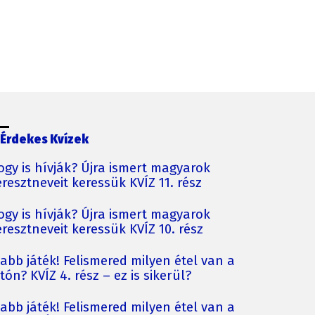
Érdekes Kvízek
ogy is hívják? Újra ismert magyarok
resztneveit keressük KVÍZ 11. rész
ogy is hívják? Újra ismert magyarok
resztneveit keressük KVÍZ 10. rész
jabb játék! Felismered milyen étel van a
tón? KVÍZ 4. rész – ez is sikerül?
jabb játék! Felismered milyen étel van a