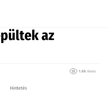
epültek az
1.8k
Views
Hirdetés