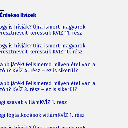
Érdekes Kvízek
ogy is hívják? Újra ismert magyarok
resztneveit keressük KVÍZ 11. rész
ogy is hívják? Újra ismert magyarok
resztneveit keressük KVÍZ 10. rész
jabb játék! Felismered milyen étel van a
tón? KVÍZ 4. rész – ez is sikerül?
jabb játék! Felismered milyen étel van a
tón? KVÍZ 3. rész – ez is sikerül?
gi szavak villámKVÍZ 1. rész
gi foglalkozások villámKVÍZ 1. rész