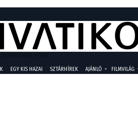
 izgalmas oldal neked...
K
EGY KIS HAZAI
SZTÁRHÍREK
AJÁNLÓ
FILMVILÁG