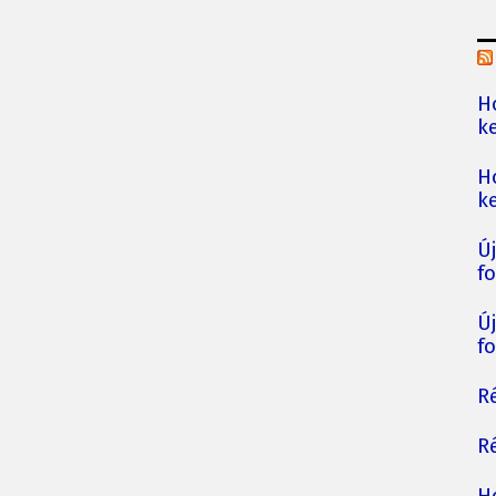
H
ke
H
ke
Ú
fo
Ú
fo
Ré
Ré