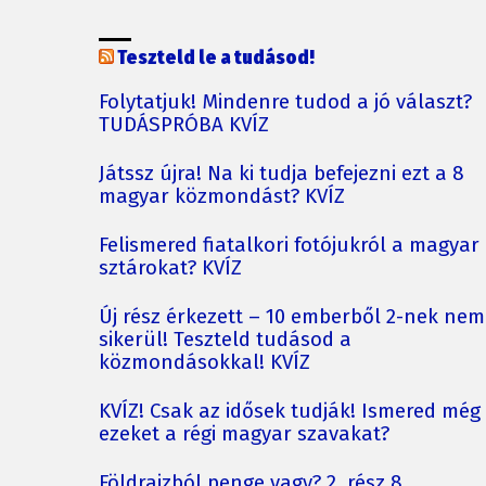
Teszteld le a tudásod!
Folytatjuk! Mindenre tudod a jó választ?
TUDÁSPRÓBA KVÍZ
Játssz újra! Na ki tudja befejezni ezt a 8
magyar közmondást? KVÍZ
Felismered fiatalkori fotójukról a magyar
sztárokat? KVÍZ
Új rész érkezett – 10 emberből 2-nek nem
sikerül! Teszteld tudásod a
közmondásokkal! KVÍZ
KVÍZ! Csak az idősek tudják! Ismered még
ezeket a régi magyar szavakat?
Földrajzból penge vagy? 2. rész 8