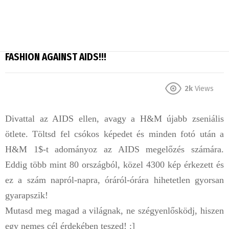
FASHION AGAINST AIDS!!!
2k
Views
Divattal az AIDS ellen, avagy a H&M újabb zseniális
ötlete. Töltsd fel csókos képedet és minden fotó után a
H&M 1$-t adományoz az AIDS megelőzés számára.
Eddig több mint 80 országból, közel 4300 kép érkezett és
ez a szám napról-napra, óráról-órára hihetetlen gyorsan
gyarapszik!
Mutasd meg magad a világnak, ne szégyenlősködj, hiszen
egy nemes cél érdekében teszed! :]