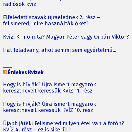
rádiósok kvíz
Elfeledett szavak újraélednek 2. rész –
felismered, mire használták őket?
Kvíz: Ki mondta? Magyar Péter vagy Orbán Viktor?
Hat feladvány, ahol semmi sem egyértelmű…
Érdekes Kvízek
Hogy is hívják? Újra ismert magyarok
keresztneveit keressük KVÍZ 11. rész
Hogy is hívják? Újra ismert magyarok
keresztneveit keressük KVÍZ 10. rész
Újabb játék! Felismered milyen étel van a fotón?
KVÍZ 4. rész – ez is sikerül?