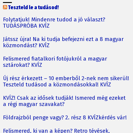
Teszteld le a tudásod!
Folytatjuk! Mindenre tudod a jó választ?
TUDÁSPRÓBA KVÍZ
Játssz újra! Na ki tudja befejezni ezt a 8 magyar
közmondást? KVÍZ
Felismered fiatalkori fotójukról a magyar
sztárokat? KVÍZ
Új rész érkezett – 10 emberből 2-nek nem sikerül!
Teszteld tudásod a közmondásokkal! KVÍZ
KVÍZ! Csak az idősek tudják! Ismered még ezeket
a régi magyar szavakat?
Földrajzból penge vagy? 2. rész 8 KVÍZkérdés vár!
Felismered, ki van a képen? Retro tévések,