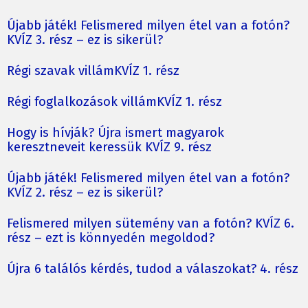
Újabb játék! Felismered milyen étel van a fotón?
KVÍZ 3. rész – ez is sikerül?
Régi szavak villámKVÍZ 1. rész
Régi foglalkozások villámKVÍZ 1. rész
Hogy is hívják? Újra ismert magyarok
keresztneveit keressük KVÍZ 9. rész
Újabb játék! Felismered milyen étel van a fotón?
KVÍZ 2. rész – ez is sikerül?
Felismered milyen sütemény van a fotón? KVÍZ 6.
rész – ezt is könnyedén megoldod?
Újra 6 találós kérdés, tudod a válaszokat? 4. rész