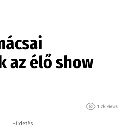
nácsai
k az élő show
1.7k
Views
Hirdetés