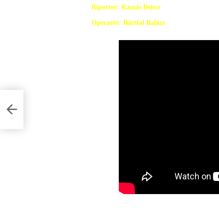
Riporter: Kaszás Bence
Operatőr: Bártfai Balázs
 az