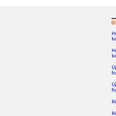
H
ke
H
ke
Ú
fo
Ú
fo
Ré
Ré