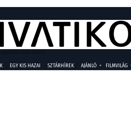
 izgalmas oldal neked...
K
EGY KIS HAZAI
SZTÁRHÍREK
AJÁNLÓ
FILMVILÁG