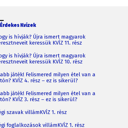
Érdekes Kvízek
ogy is hívják? Újra ismert magyarok
resztneveit keressük KVÍZ 11. rész
ogy is hívják? Újra ismert magyarok
resztneveit keressük KVÍZ 10. rész
jabb játék! Felismered milyen étel van a
tón? KVÍZ 4. rész – ez is sikerül?
jabb játék! Felismered milyen étel van a
tón? KVÍZ 3. rész – ez is sikerül?
gi szavak villámKVÍZ 1. rész
gi foglalkozások villámKVÍZ 1. rész