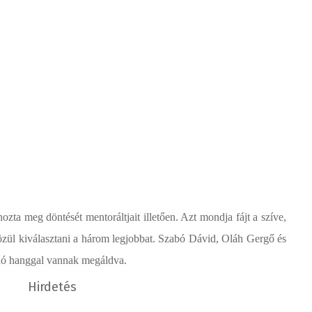
hozta meg döntését mentoráltjait illetően. Azt mondja fájt a szíve,
özül kiválasztani a három legjobbat. Szabó Dávid, Oláh Gergő és
áló hanggal vannak megáldva.
Hirdetés