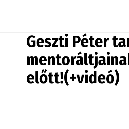
Geszti Péter ta
mentoráltjaina
előtt!(+videó)