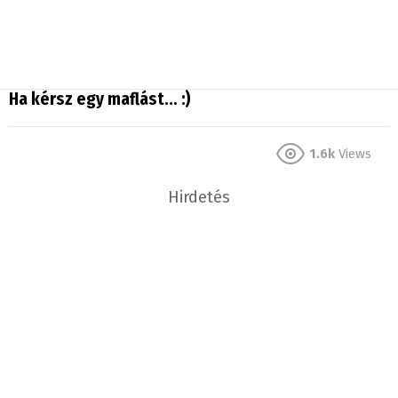
Ha kérsz egy maflást… :)
1.6k
Views
Hirdetés