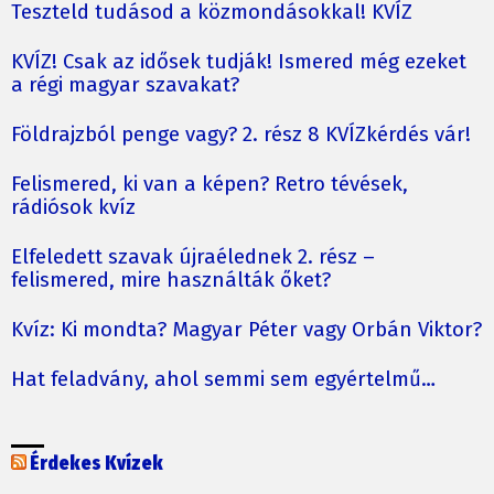
Teszteld tudásod a közmondásokkal! KVÍZ
KVÍZ! Csak az idősek tudják! Ismered még ezeket
a régi magyar szavakat?
Földrajzból penge vagy? 2. rész 8 KVÍZkérdés vár!
Felismered, ki van a képen? Retro tévések,
rádiósok kvíz
Elfeledett szavak újraélednek 2. rész –
felismered, mire használták őket?
Kvíz: Ki mondta? Magyar Péter vagy Orbán Viktor?
Hat feladvány, ahol semmi sem egyértelmű…
Érdekes Kvízek