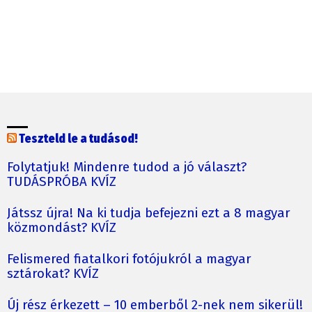
Teszteld le a tudásod!
Folytatjuk! Mindenre tudod a jó választ?
TUDÁSPRÓBA KVÍZ
Játssz újra! Na ki tudja befejezni ezt a 8 magyar
közmondást? KVÍZ
Felismered fiatalkori fotójukról a magyar
sztárokat? KVÍZ
Új rész érkezett – 10 emberből 2-nek nem sikerül!