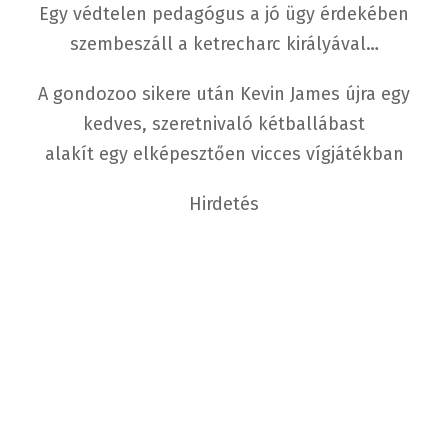
Egy védtelen pedagógus a jó ügy érdekében
szembeszáll a ketrecharc királyával…
A gondozoo sikere után Kevin James újra egy
kedves, szeretnivaló kétballábast
alakít egy elképesztően vicces vígjátékban
Hirdetés