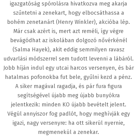
igazgatóság spórolásra hivatkozva meg akarja
szűntetni a zenekart, hogy elbocsáthassa a
bohém zenetanárt (Henry Winkler), akcióba lép.
Már csak azért is, mert azt reméli, így végre
bevágódhat az iskolában dolgozó nővérkénél
(Salma Hayek), akit eddig semmilyen ravasz
udvarlási módszerrel sem tudott levenni a lábáról.
Jobb híján indul egy utcai harcos versenyen, és bár
hatalmas pofonokba fut bele, gyűlni kezd a pénz.
A siker magával ragadja, és pár fura figura
segítségével újabb meg újabb bunyókra
jelentkezik: minden KO újabb bevételt jelent.
Végül annyiszor fog padlót, hogy meghívják egy
igazi, nagy versenyre: ha ott sikerül nyernie,
megmenekül a zenekar.