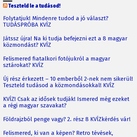
Teszteld le a tudásod!
Folytatjuk! Mindenre tudod a jó választ?
TUDÁSPRÓBA KVÍZ
Játssz újra! Na ki tudja befejezni ezt a 8 magyar
közmondást? KVÍZ
Felismered fiatalkori fotójukról a magyar
sztárokat? KVÍZ
Új rész érkezett – 10 emberből 2-nek nem sikerül!
Teszteld tudásod a közmondásokkal! KVÍZ
KVÍZ! Csak az idősek tudják! Ismered még ezeket
a régi magyar szavakat?
Földrajzból penge vagy? 2. rész 8 KVÍZkérdés vár!
Felismered, ki van a képen? Retro tévések,