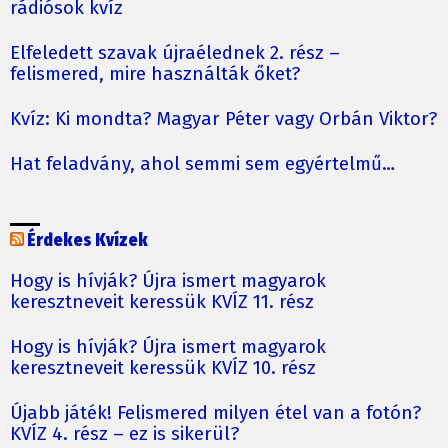
rádiósok kvíz
Elfeledett szavak újraélednek 2. rész –
felismered, mire használták őket?
Kvíz: Ki mondta? Magyar Péter vagy Orbán Viktor?
Hat feladvány, ahol semmi sem egyértelmű…
Érdekes Kvízek
Hogy is hívják? Újra ismert magyarok
keresztneveit keressük KVÍZ 11. rész
Hogy is hívják? Újra ismert magyarok
keresztneveit keressük KVÍZ 10. rész
Újabb játék! Felismered milyen étel van a fotón?
KVÍZ 4. rész – ez is sikerül?