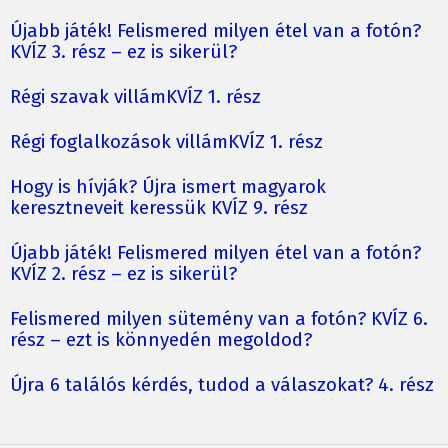
Újabb játék! Felismered milyen étel van a fotón?
KVÍZ 3. rész – ez is sikerül?
Régi szavak villámKVÍZ 1. rész
Régi foglalkozások villámKVÍZ 1. rész
Hogy is hívják? Újra ismert magyarok
keresztneveit keressük KVÍZ 9. rész
Újabb játék! Felismered milyen étel van a fotón?
KVÍZ 2. rész – ez is sikerül?
Felismered milyen sütemény van a fotón? KVÍZ 6.
rész – ezt is könnyedén megoldod?
Újra 6 találós kérdés, tudod a válaszokat? 4. rész