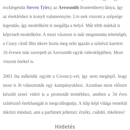
rocklegenda
Steven Tyler
,( az
Aerosmith
frontembere) lánya, így
az énekléshez is konyít valamennyire. Liv-nek viszont a szépsége
legendás, így modellként is megállja a helyé. Már több márkát is
képviselt modellként. A mozi vásznon is már megmutatta tehetségét,
a Crazy című film sikere hozta meg neki igazán a színészi karriert.
16 évesen már szerepelt az Aerosmith egyik videoklipjében. Most
viszont énekel is.
2003 óta működik együtt a Givency-vel, így nem meglepő, hogy
most is őt választották egy kampányukhoz. Azonban most először
készült zenei videó is a promotált termékhez, amiben a 34 éves
színésznő énekhangját is megcsillogtatja. A klip képi világa remekül
tükrözi mindazt, ami a parfümöt jellemzi: érzéki, csábító, tökéletes!
Hirdetés