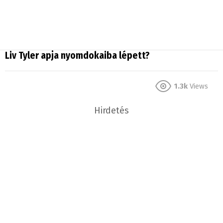
Liv Tyler apja nyomdokaiba lépett?
1.3k
Views
Hirdetés