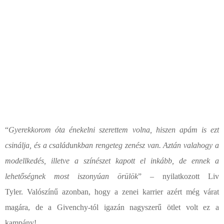
“
Gyerekkorom óta énekelni szerettem volna, hiszen apám is ezt
csinálja, és a családunkban rengeteg zenész van. Aztán valahogy a
modellkedés, illetve a színészet kapott el inkább, de ennek a
lehetőségnek most iszonyúan örülök
” – nyilatkozott Liv
Tyler.
Valószínű azonban, hogy a zenei karrier azért még várat
magára, de a Givenchy-tól igazán nagyszerű ötlet volt ez a
kampány!