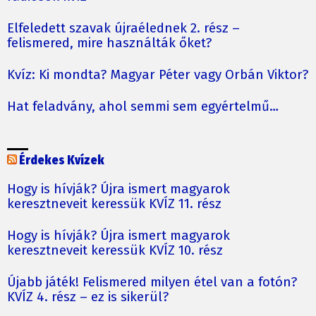
Elfeledett szavak újraélednek 2. rész –
felismered, mire használták őket?
Kvíz: Ki mondta? Magyar Péter vagy Orbán Viktor?
Hat feladvány, ahol semmi sem egyértelmű…
Érdekes Kvízek
Hogy is hívják? Újra ismert magyarok
keresztneveit keressük KVÍZ 11. rész
Hogy is hívják? Újra ismert magyarok
keresztneveit keressük KVÍZ 10. rész
Újabb játék! Felismered milyen étel van a fotón?
KVÍZ 4. rész – ez is sikerül?