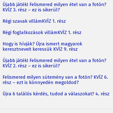
Újabb játék! Felismered milyen étel van a fotón?
KVÍZ 3. rész – ez is sikerül?
Régi szavak villámKVÍZ 1. rész
Régi foglalkozások villámKVÍZ 1. rész
Hogy is hívják? Újra ismert magyarok
keresztneveit keressük KVÍZ 9. rész
Újabb játék! Felismered milyen étel van a fotón?
KVÍZ 2. rész – ez is sikerül?
Felismered milyen sütemény van a fotón? KVÍZ 6.
rész – ezt is könnyedén megoldod?
Újra 6 találós kérdés, tudod a válaszokat? 4. rész