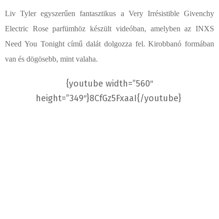
Liv Tyler egyszerűen fantasztikus a Very Irrésistible Givenchy
Electric Rose parfümhöz készült videóban, amelyben az INXS
Need You Tonight című dalát dolgozza fel. Kirobbanó formában
van és dögösebb, mint valaha.
{youtube width=”560″
height=”349″}8CfGz5FxaaI{/youtube}