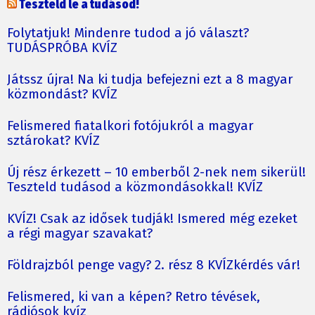
Teszteld le a tudásod!
Folytatjuk! Mindenre tudod a jó választ?
TUDÁSPRÓBA KVÍZ
Játssz újra! Na ki tudja befejezni ezt a 8 magyar
közmondást? KVÍZ
Felismered fiatalkori fotójukról a magyar
sztárokat? KVÍZ
Új rész érkezett – 10 emberből 2-nek nem sikerül!
Teszteld tudásod a közmondásokkal! KVÍZ
KVÍZ! Csak az idősek tudják! Ismered még ezeket
a régi magyar szavakat?
Földrajzból penge vagy? 2. rész 8 KVÍZkérdés vár!
Felismered, ki van a képen? Retro tévések,
rádiósok kvíz