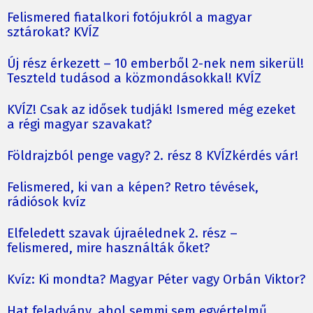
Felismered fiatalkori fotójukról a magyar
sztárokat? KVÍZ
Új rész érkezett – 10 emberből 2-nek nem sikerül!
Teszteld tudásod a közmondásokkal! KVÍZ
KVÍZ! Csak az idősek tudják! Ismered még ezeket
a régi magyar szavakat?
Földrajzból penge vagy? 2. rész 8 KVÍZkérdés vár!
Felismered, ki van a képen? Retro tévések,
rádiósok kvíz
Elfeledett szavak újraélednek 2. rész –
felismered, mire használták őket?
Kvíz: Ki mondta? Magyar Péter vagy Orbán Viktor?
Hat feladvány, ahol semmi sem egyértelmű…