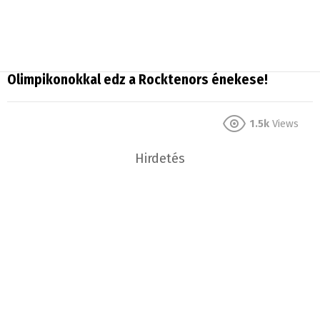
Olimpikonokkal edz a Rocktenors énekese!
1.5k
Views
Hirdetés