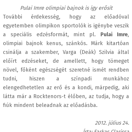
Pulai Imre olimpiai bajnok is így erősít
További érdekesség, hogy az előadóval
egyetemben olimpikon sportolók is igénybe veszik
a speciális edzésformát, mint pl.
Pulai Imre
,
olimpiai bajnok kenus, szánkós. Márk kitartóan
csinálja a szakember, Varga (Deák) Szilvia által
előírt edzéseket, de amellett, hogy tömeget
növel, főként egészségét szeretné ismét rendben
tudni, hiszen a színpadi munkához
elengedhetetlen az erő és a kondi, márpedig, aki
látta már a Rocktenors-t élőben, az tudja, hogy a
fiúk mindent beleadnak az előadásba.
2012. július 24.
Írta: Farkas Clarissa