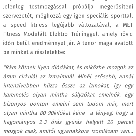
Jelenleg testmozgással próbálja megerősíteni
szervezetét, méghozzá egy igen speciális sporttal,
a speed fitness legújabb változatával, a MET
Fitness Modulált Elektro Tréninggel, amely rövid
időn belül eredménnyel jár. A tenor maga avatott
be minket a részletekbe:
“Rám kötnek ilyen diódákat, és miközbe mozgok az
áram cirkulál az izmaimnál. Minél erősebb, annál
intenzívebben húzza össze az izmokat, így egy
karemelés olyan mintha súlyzókat emelnék. Egy
bizonyos ponton emelni sem tudom már, mert
olyan mintha 80-90kilókat kéne a lényeg, hogy a
hagományos 2-3 órás gyúrás helyett 20 percet
mozgok csak, amitől ugyanakkora izomlázam van…