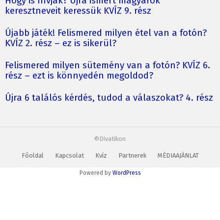
Hogy is hívják? Újra ismert magyarok
keresztneveit keressük KVÍZ 9. rész
Újabb játék! Felismered milyen étel van a fotón?
KVÍZ 2. rész – ez is sikerül?
Felismered milyen sütemény van a fotón? KVÍZ 6.
rész – ezt is könnyedén megoldod?
Újra 6 találós kérdés, tudod a válaszokat? 4. rész
©Divatikon
Főoldal
Kapcsolat
Kvíz
Partnerek
MÉDIAAJÁNLAT
Powered by
WordPress