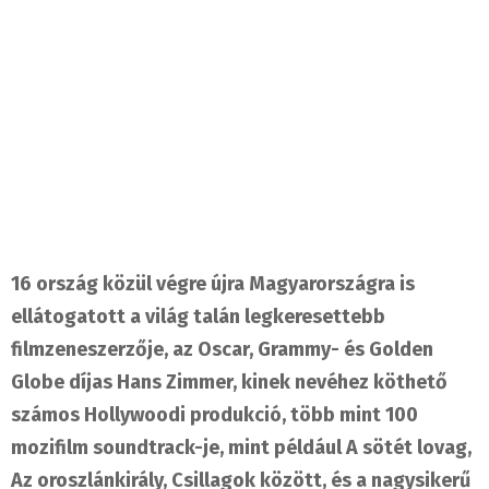
16 ország közül végre újra Magyarországra is
ellátogatott a világ talán legkeresettebb
filmzeneszerzője, az Oscar, Grammy- és Golden
Globe díjas Hans Zimmer, kinek nevéhez köthető
számos Hollywoodi produkció, több mint 100
mozifilm soundtrack-je, mint például A sötét lovag,
Az oroszlánkirály, Csillagok között, és a nagysikerű