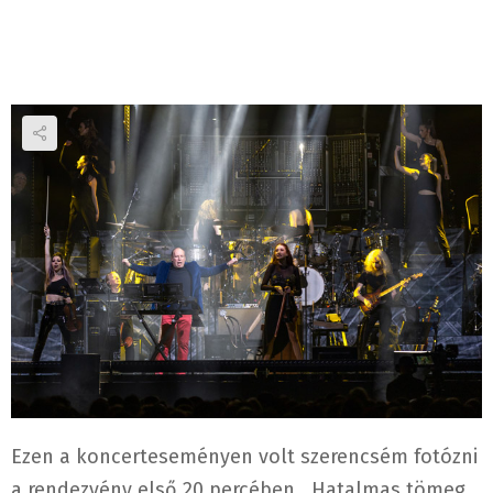
Ezen a koncerteseményen volt szerencsém fotózni
a rendezvény első 20 percében. Hatalmas tömeg