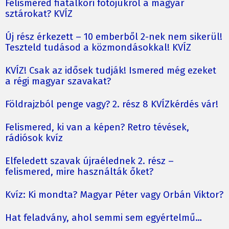
Felismered fiatalkori fotójukról a magyar
sztárokat? KVÍZ
Új rész érkezett – 10 emberből 2-nek nem sikerül!
Teszteld tudásod a közmondásokkal! KVÍZ
KVÍZ! Csak az idősek tudják! Ismered még ezeket
a régi magyar szavakat?
Földrajzból penge vagy? 2. rész 8 KVÍZkérdés vár!
Felismered, ki van a képen? Retro tévések,
rádiósok kvíz
Elfeledett szavak újraélednek 2. rész –
felismered, mire használták őket?
Kvíz: Ki mondta? Magyar Péter vagy Orbán Viktor?
Hat feladvány, ahol semmi sem egyértelmű…