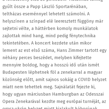
gyűlt össze a Papp László Sportarénában,
teltházas eseménnyel lehetett számolni. A
helyszínen a színpad elé leeresztett függöny már
sejtetni vélte, a háttérben komoly munkálatok
zajlottak mind hang, mind pedig fénytechnika
tekintetében. A koncert kezdete után mikor
lement az est első száma, Hans Zimmer tartott egy
néhány perces beszédet, melyben kifejtette
mennyire boldog, hogy a hosszú idő után ismét
Budapesten léphetnek föl a zenekarral a magyar
közönség előtt, amit sajnos sokáig a COVID helyzet
miatt nem tehettek meg. Sajnálatát fejezte ki,
hogy ugyan márciusban Hamburgban az Odesszai
Opera Zenekarával kezdte meg európai turnéját, az
orosz-ukrán helyzet miatt kialakult háborúnak