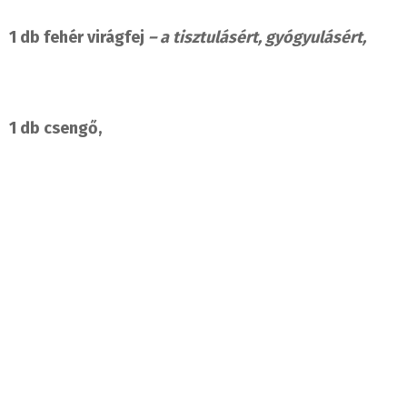
1 db fehér virágfej
– a tisztulásért, gyógyulásért,
1 db csengő,