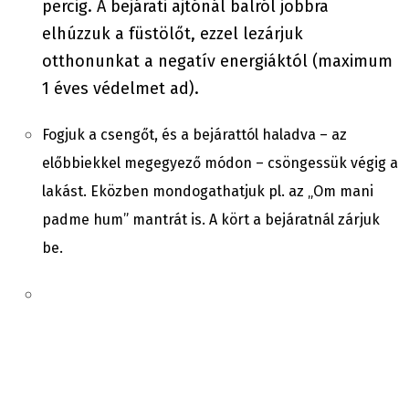
percig. A bejárati ajtónál balról jobbra
elhúzzuk a füstölőt, ezzel lezárjuk
otthonunkat a negatív energiáktól (maximum
1 éves védelmet ad).
Fogjuk a csengőt, és a bejárattól haladva – az
előbbiekkel megegyező módon – csöngessük végig a
lakást. Eközben mondogathatjuk pl. az „Om mani
padme hum” mantrát is. A kört a bejáratnál zárjuk
be.