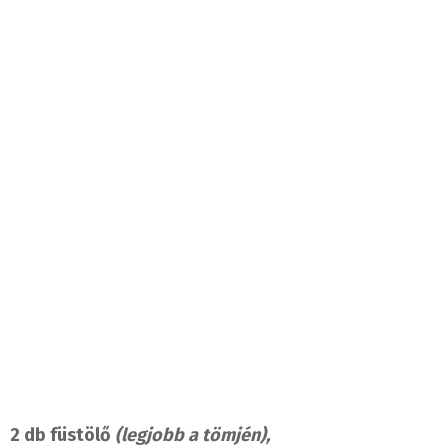
2 db füstölő
(legjobb a tömjén),