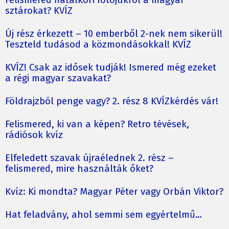
Felismered fiatalkori fotójukról a magyar
sztárokat? KVÍZ
Új rész érkezett – 10 emberből 2-nek nem sikerül!
Teszteld tudásod a közmondásokkal! KVÍZ
KVÍZ! Csak az idősek tudják! Ismered még ezeket
a régi magyar szavakat?
Földrajzból penge vagy? 2. rész 8 KVÍZkérdés vár!
Felismered, ki van a képen? Retro tévések,
rádiósok kvíz
Elfeledett szavak újraélednek 2. rész –
felismered, mire használták őket?
Kvíz: Ki mondta? Magyar Péter vagy Orbán Viktor?
Hat feladvány, ahol semmi sem egyértelmű…