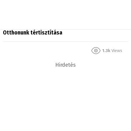
Otthonunk tértisztítása
1.3k
Views
Hirdetés