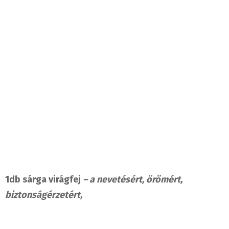
1db sárga virágfej
– a nevetésért, örömért,
biztonságérzetért,