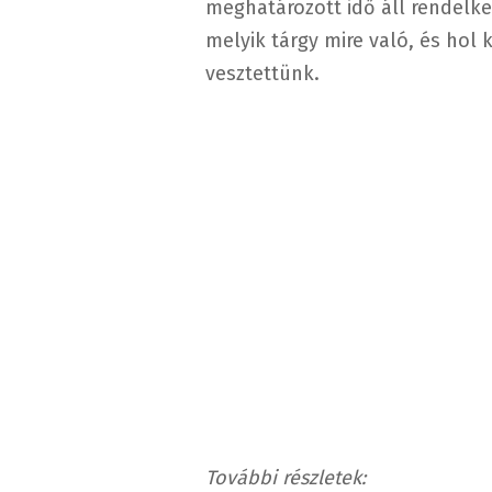
meghatározott idő áll rendelke
melyik tárgy mire való, és hol 
vesztettünk.
További részletek: