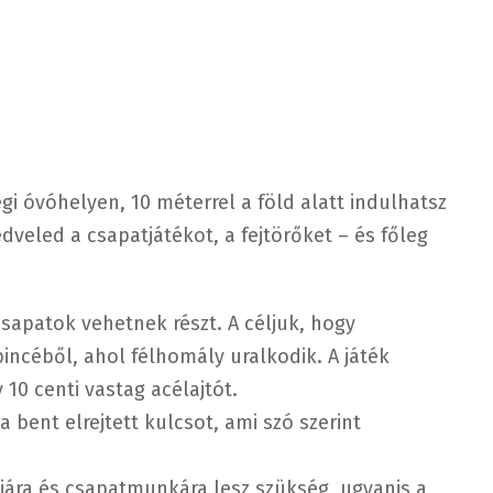
i óvóhelyen, 10 méterrel a föld alatt indulhatsz
dveled a csapatjátékot, a fejtörőket – és főleg
s csapatok vehetnek részt. A céljuk, hogy
pincéből, ahol félhomály uralkodik. A játék
 10 centi vastag acélajtót.
a bent elrejtett kulcsot, ami szó szerint
iára és csapatmunkára lesz szükség, ugyanis a