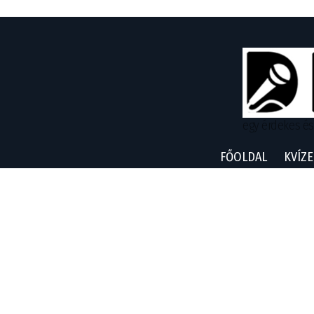
egy érdekes és
FŐOLDAL
KVÍZE