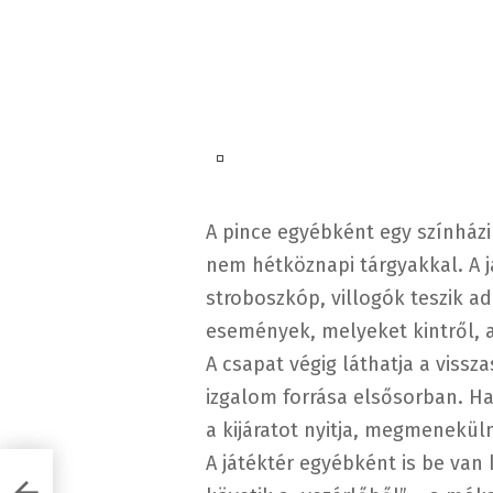
A pince egyébként egy színházi 
nem hétköznapi tárgyakkal. A j
stroboszkóp, villogók teszik a
események, melyeket kintről, a
A csapat végig láthatja a vissz
izgalom forrása elsősorban. Ha
a kijáratot nyitja, megmenekül
A játéktér egyébként is be va