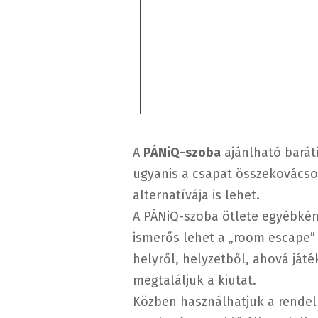
A
PÁNiQ-szoba
ajánlható barát
ugyanis a csapat összekovácsolá
alternatívája is lehet.
A PÁNiQ-szoba ötlete egyébkén
ismerős lehet a „room escape” 
helyről, helyzetből, ahová ját
megtaláljuk a kiutat.
Közben használhatjuk a rendelk