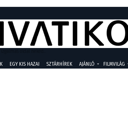
 izgalmas oldal neked...
K
EGY KIS HAZAI
SZTÁRHÍREK
AJÁNLÓ
FILMVILÁG