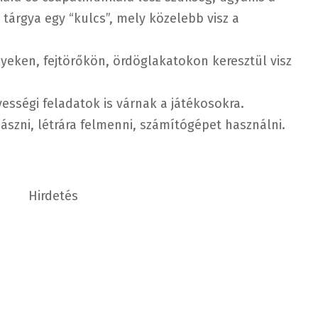
tárgya egy “kulcs”, mely közelebb visz a
yeken, fejtörőkön, ördöglakatokon keresztül visz
yességi feladatok is várnak a játékosokra.
 mászni, létrára felmenni, számítógépet használni.
Hirdetés