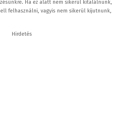
zésünkre. Ha ez alatt nem sikerül kitalálnunk,
kell felhasználni, vagyis nem sikerül kijutnunk,
Hirdetés