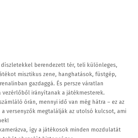
díszletekkel berendezett tér, teli különleges,
átékot misztikus zene, hanghatások, füstgép,
drenalinban gazdaggá. És persze váratlan
 vezérlőből irányítanak a játékmesterek.
aszámláló órán, mennyi idő van még hátra – ez az
 a versenyzők megtalálják az utolsó kulcsot, ami
nek!
n kamerázva, így a játékosok minden mozdulatát