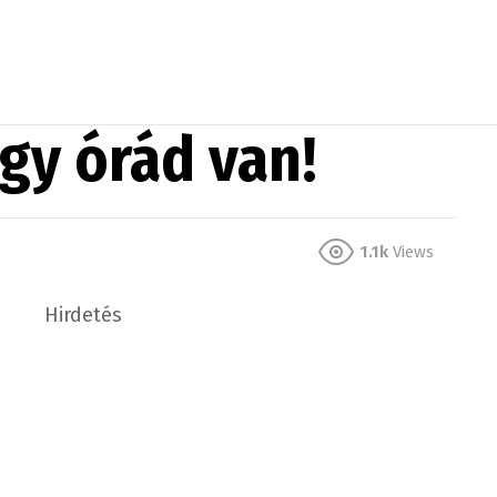
gy órád van!
1.1k
Views
Hirdetés