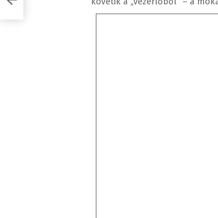
követik a „vezérlőből” – a mók