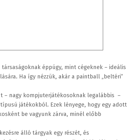
i társaságoknak éppúgy, mint cégeknek – ideális
sára. Ha így nézzük, akár a paintball „beltéri”
t – nagy kompjuterjátékosoknak legalábbis –
típusú játékokból. Ezek lényege, hogy egy adott
ékosként be vagyunk zárva, minél előbb
ezésre álló tárgyak egy részét, és