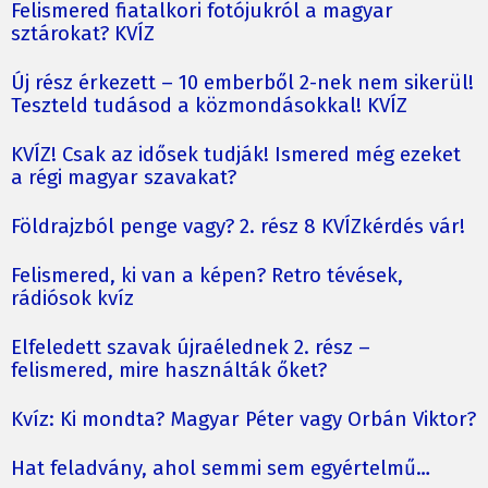
Felismered fiatalkori fotójukról a magyar
sztárokat? KVÍZ
Új rész érkezett – 10 emberből 2-nek nem sikerül!
Teszteld tudásod a közmondásokkal! KVÍZ
KVÍZ! Csak az idősek tudják! Ismered még ezeket
a régi magyar szavakat?
Földrajzból penge vagy? 2. rész 8 KVÍZkérdés vár!
Felismered, ki van a képen? Retro tévések,
rádiósok kvíz
Elfeledett szavak újraélednek 2. rész –
felismered, mire használták őket?
Kvíz: Ki mondta? Magyar Péter vagy Orbán Viktor?
Hat feladvány, ahol semmi sem egyértelmű…