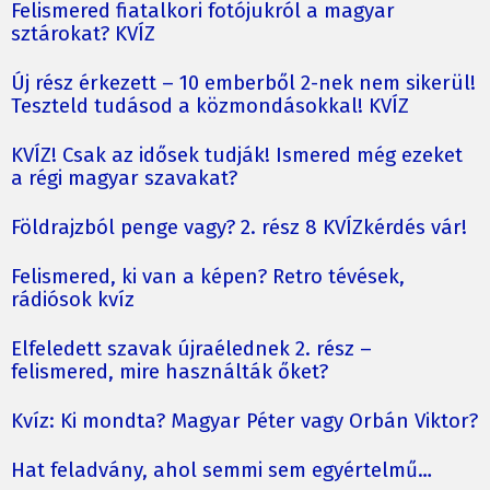
Felismered fiatalkori fotójukról a magyar
sztárokat? KVÍZ
Új rész érkezett – 10 emberből 2-nek nem sikerül!
Teszteld tudásod a közmondásokkal! KVÍZ
KVÍZ! Csak az idősek tudják! Ismered még ezeket
a régi magyar szavakat?
Földrajzból penge vagy? 2. rész 8 KVÍZkérdés vár!
Felismered, ki van a képen? Retro tévések,
rádiósok kvíz
Elfeledett szavak újraélednek 2. rész –
felismered, mire használták őket?
Kvíz: Ki mondta? Magyar Péter vagy Orbán Viktor?
Hat feladvány, ahol semmi sem egyértelmű…