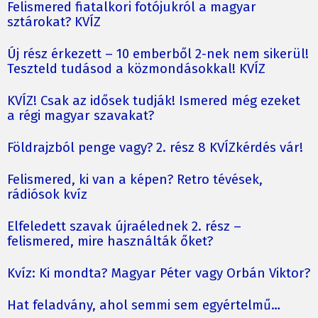
Felismered fiatalkori fotójukról a magyar
sztárokat? KVÍZ
Új rész érkezett – 10 emberből 2-nek nem sikerül!
Teszteld tudásod a közmondásokkal! KVÍZ
KVÍZ! Csak az idősek tudják! Ismered még ezeket
a régi magyar szavakat?
Földrajzból penge vagy? 2. rész 8 KVÍZkérdés vár!
Felismered, ki van a képen? Retro tévések,
rádiósok kvíz
Elfeledett szavak újraélednek 2. rész –
felismered, mire használták őket?
Kvíz: Ki mondta? Magyar Péter vagy Orbán Viktor?
Hat feladvány, ahol semmi sem egyértelmű…