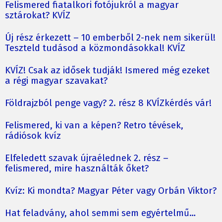
Felismered fiatalkori fotójukról a magyar
sztárokat? KVÍZ
Új rész érkezett – 10 emberből 2-nek nem sikerül!
Teszteld tudásod a közmondásokkal! KVÍZ
KVÍZ! Csak az idősek tudják! Ismered még ezeket
a régi magyar szavakat?
Földrajzból penge vagy? 2. rész 8 KVÍZkérdés vár!
Felismered, ki van a képen? Retro tévések,
rádiósok kvíz
Elfeledett szavak újraélednek 2. rész –
felismered, mire használták őket?
Kvíz: Ki mondta? Magyar Péter vagy Orbán Viktor?
Hat feladvány, ahol semmi sem egyértelmű…