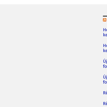
H
ke
H
ke
Ú
fo
Ú
fo
Ré
Ré