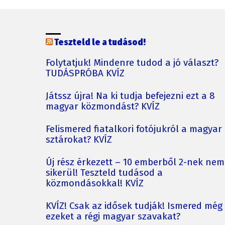
Teszteld le a tudásod!
Folytatjuk! Mindenre tudod a jó választ?
TUDÁSPRÓBA KVÍZ
Játssz újra! Na ki tudja befejezni ezt a 8
magyar közmondást? KVÍZ
Felismered fiatalkori fotójukról a magyar
sztárokat? KVÍZ
Új rész érkezett – 10 emberből 2-nek nem
sikerül! Teszteld tudásod a
közmondásokkal! KVÍZ
KVÍZ! Csak az idősek tudják! Ismered még
ezeket a régi magyar szavakat?