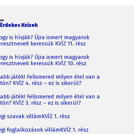
Érdekes Kvízek
ogy is hívják? Újra ismert magyarok
resztneveit keressük KVÍZ 11. rész
ogy is hívják? Újra ismert magyarok
resztneveit keressük KVÍZ 10. rész
jabb játék! Felismered milyen étel van a
tón? KVÍZ 4. rész – ez is sikerül?
jabb játék! Felismered milyen étel van a
tón? KVÍZ 3. rész – ez is sikerül?
gi szavak villámKVÍZ 1. rész
gi foglalkozások villámKVÍZ 1. rész