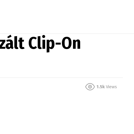
zált Clip-On
1.5k
Views