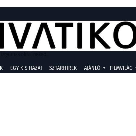
 izgalmas oldal neked...
K
EGY KIS HAZAI
SZTÁRHÍREK
AJÁNLÓ
FILMVILÁG