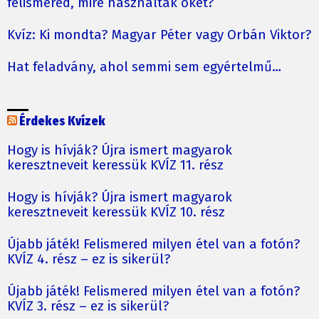
felismered, mire használták őket?
Kvíz: Ki mondta? Magyar Péter vagy Orbán Viktor?
Hat feladvány, ahol semmi sem egyértelmű…
Érdekes Kvízek
Hogy is hívják? Újra ismert magyarok
keresztneveit keressük KVÍZ 11. rész
Hogy is hívják? Újra ismert magyarok
keresztneveit keressük KVÍZ 10. rész
Újabb játék! Felismered milyen étel van a fotón?
KVÍZ 4. rész – ez is sikerül?
Újabb játék! Felismered milyen étel van a fotón?
KVÍZ 3. rész – ez is sikerül?