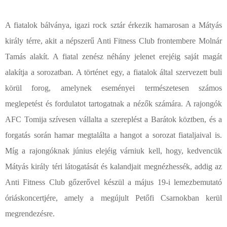
A fiatalok bálványa, igazi rock sztár érkezik hamarosan a Mátyás
király térre, akit a népszerű Anti Fitness Club frontembere Molnár
Tamás alakít. A fiatal zenész néhány jelenet erejéig saját magát
alakítja a sorozatban. A történet egy, a fiatalok által szervezett buli
körül forog, amelynek eseményei természetesen számos
meglepetést és fordulatot tartogatnak a nézők számára. A rajongók
AFC Tomija szívesen vállalta a szereplést a Barátok köztben, és a
forgatás során hamar megtalálta a hangot a sorozat fiataljaival is.
Míg a rajongóknak június elejéig várniuk kell, hogy, kedvencük
Mátyás király téri látogatását és kalandjait megnézhessék, addig az
Anti Fitness Club gőzerővel készül a május 19-i lemezbemutató
óriáskoncertjére, amely a megújult Petőfi Csarnokban kerül
megrendezésre.