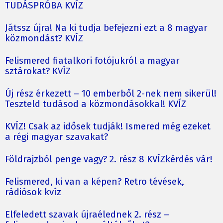
TUDÁSPRÓBA KVÍZ
Játssz újra! Na ki tudja befejezni ezt a 8 magyar
közmondást? KVÍZ
Felismered fiatalkori fotójukról a magyar
sztárokat? KVÍZ
Új rész érkezett – 10 emberből 2-nek nem sikerül!
Teszteld tudásod a közmondásokkal! KVÍZ
KVÍZ! Csak az idősek tudják! Ismered még ezeket
a régi magyar szavakat?
Földrajzból penge vagy? 2. rész 8 KVÍZkérdés vár!
Felismered, ki van a képen? Retro tévések,
rádiósok kvíz
Elfeledett szavak újraélednek 2. rész –