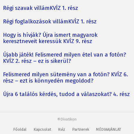
Régi szavak villámKVÍZ 1. rész
Régi foglalkozások villámKVÍZ 1. rész
Hogy is hívják? Újra ismert magyarok
keresztneveit keressük KVÍZ 9. rész
Újabb játék! Felismered milyen étel van a fotón?
KVÍZ 2. rész – ez is sikerül?
Felismered milyen sütemény van a fotón? KVÍZ 6.
rész – ezt is könnyedén megoldod?
Újra 6 találós kérdés, tudod a válaszokat? 4. rész
©Divatikon
Főoldal
Kapcsolat
Kvíz
Partnerek
MÉDIAAJÁNLAT