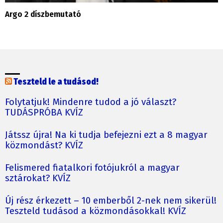
Argo 2 díszbemutató
Teszteld le a tudásod!
Folytatjuk! Mindenre tudod a jó választ?
TUDÁSPRÓBA KVÍZ
Játssz újra! Na ki tudja befejezni ezt a 8 magyar
közmondást? KVÍZ
Felismered fiatalkori fotójukról a magyar
sztárokat? KVÍZ
Új rész érkezett – 10 emberből 2-nek nem sikerül!
Teszteld tudásod a közmondásokkal! KVÍZ