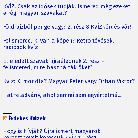
KVÍZ! Csak az idősek tudják! Ismered még ezeket
a régi magyar szavakat?
Földrajzból penge vagy? 2. rész 8 KVÍZkérdés vár!
Felismered, ki van a képen? Retro tévések,
rádiósok kvíz
Elfeledett szavak újraélednek 2. rész –
felismered, mire használták őket?
Kvíz: Ki mondta? Magyar Péter vagy Orbán Viktor?
Hat feladvány, ahol semmi sem egyértelmű…
Érdekes Kvízek
Hogy is hívják? Újra ismert magyarok
keresztneveit keressük KVÍZ 11. rész