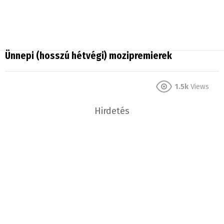
Ünnepi (hosszú hétvégi) mozipremierek
1.5k
Views
Hirdetés