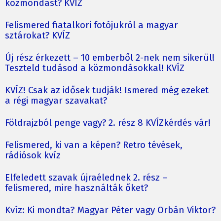
közmondást? KVÍZ
Felismered fiatalkori fotójukról a magyar
sztárokat? KVÍZ
Új rész érkezett – 10 emberből 2-nek nem sikerül!
Teszteld tudásod a közmondásokkal! KVÍZ
KVÍZ! Csak az idősek tudják! Ismered még ezeket
a régi magyar szavakat?
Földrajzból penge vagy? 2. rész 8 KVÍZkérdés vár!
Felismered, ki van a képen? Retro tévések,
rádiósok kvíz
Elfeledett szavak újraélednek 2. rész –
felismered, mire használták őket?
Kvíz: Ki mondta? Magyar Péter vagy Orbán Viktor?