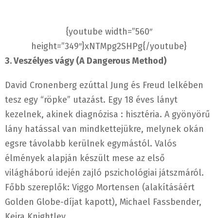
{youtube width=”560″
height=”349″}xNTMpg2SHPg{/youtube}
3. Veszélyes vágy (A Dangerous Method)
David Cronenberg ezúttal Jung és Freud lelkében
tesz egy “röpke” utazást. Egy 18 éves lányt
kezelnek, akinek diagnózisa : hisztéria. A gyönyörű
lány hatással van mindkettejükre, melynek okán
egsre távolabb kerülnek egymástól. Valós
élmények alapján készült mese az első
világháború idején zajló pszichológiai játszmáról.
Főbb szereplők: Viggo Mortensen (alakításáért
Golden Globe-díjat kapott), Michael Fassbender,
Keira Knightley