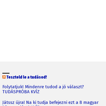
Teszteld le a tudásod!
Folytatjuk! Mindenre tudod a jó választ?
TUDÁSPRÓBA KVÍZ
Játssz újra! Na ki tudja befejezni ezt a 8 magyar