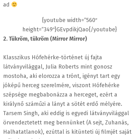
ad
{youtube width=”560″
height=”349″}GEvpdikjQao{/youtube}
2. Tükröm, tükröm (Mirror Mirror)
Klasszikus Hófehérke-történet új fajta
látványvilággal, Julia Roberts mint gonosz
mostoha, aki elorozza a trónt, igényt tart egy
jóképű herceg szerelmére, viszont Hófehérke
szépsége megbabonázza a herceget, ezért a
királynő száműzi a lányt a sötét erdő mélyére.
Tarsem Singh, aki eddig is egyedi látványvilággal
örvendeztetett meg bennünket (A sejt, Zuhanás,
Halhatatlanok), ezúttal is kitünteti új filmjét saját