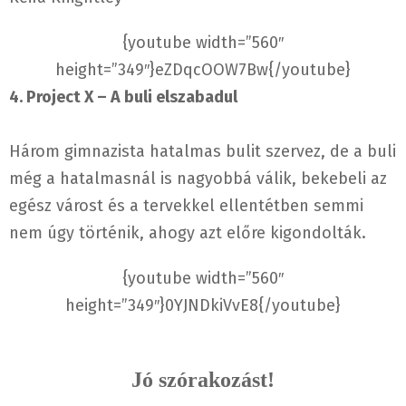
{youtube width=”560″
height=”349″}eZDqcOOW7Bw{/youtube}
4. Project X – A buli elszabadul
Három gimnazista hatalmas bulit szervez, de a buli
még a hatalmasnál is nagyobbá válik, bekebeli az
egész várost és a tervekkel ellentétben semmi
nem úgy történik, ahogy azt előre kigondolták.
{youtube width=”560″
height=”349″}0YJNDkiVvE8{/youtube}
Jó szórakozást!