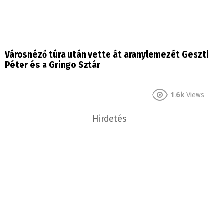
Városnéző túra után vette át aranylemezét Geszti
Péter és a Gringo Sztár
1.6k
Views
Hirdetés