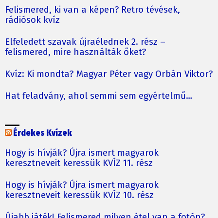
Felismered, ki van a képen? Retro tévések,
rádiósok kvíz
Elfeledett szavak újraélednek 2. rész –
felismered, mire használták őket?
Kvíz: Ki mondta? Magyar Péter vagy Orbán Viktor?
Hat feladvány, ahol semmi sem egyértelmű…
Érdekes Kvízek
Hogy is hívják? Újra ismert magyarok
keresztneveit keressük KVÍZ 11. rész
Hogy is hívják? Újra ismert magyarok
keresztneveit keressük KVÍZ 10. rész
Újabb játék! Felismered milyen étel van a fotón?