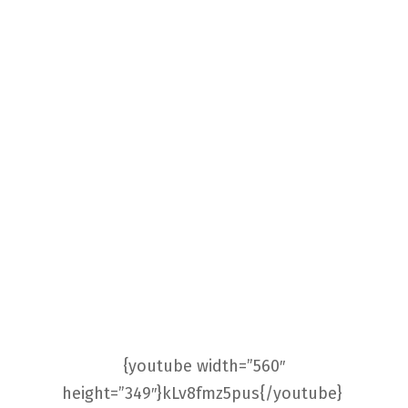
{youtube width=”560″
height=”349″}kLv8fmz5pus{/youtube}