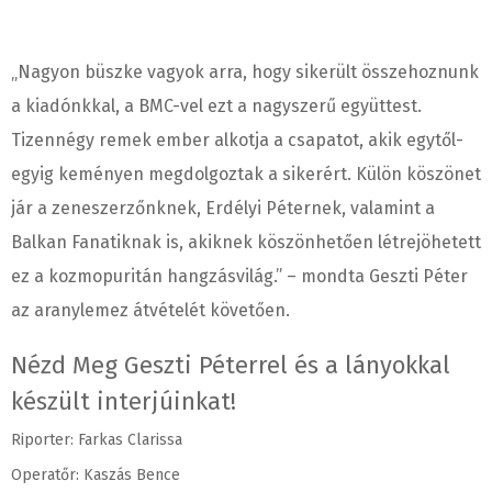
„Nagyon büszke vagyok arra, hogy sikerült összehoznunk
a kiadónkkal, a BMC-vel ezt a nagyszerű együttest.
Tizennégy remek ember alkotja a csapatot, akik egytől-
egyig keményen megdolgoztak a sikerért. Külön köszönet
jár a zeneszerzőnknek, Erdélyi Péternek, valamint a
Balkan Fanatiknak is, akiknek köszönhetően létrejöhetett
ez a kozmopuritán hangzásvilág.” – mondta Geszti Péter
az aranylemez átvételét követően.
Nézd Meg Geszti Péterrel és a lányokkal
készült interjúinkat!
Riporter: Farkas Clarissa
Operatőr: Kaszás Bence