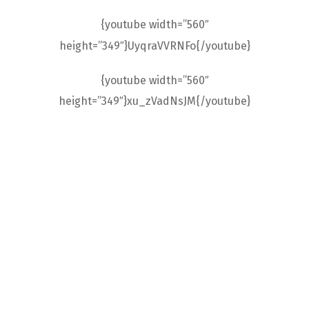
{youtube width=”560″
height=”349″}UyqraVVRNFo{/youtube}
{youtube width=”560″
height=”349″}xu_zVadNsJM{/youtube}