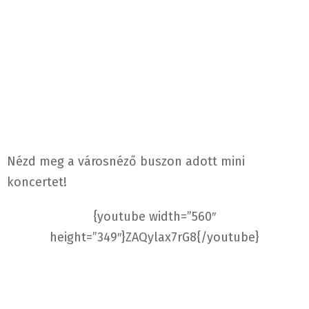
Nézd meg a városnéző buszon adott mini
koncertet!
{youtube width=”560″
height=”349″}ZAQylax7rG8{/youtube}