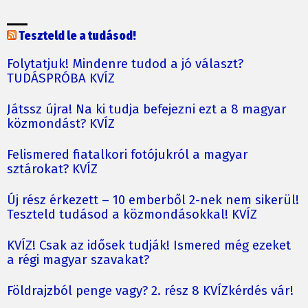
Teszteld le a tudásod!
Folytatjuk! Mindenre tudod a jó választ?
TUDÁSPRÓBA KVÍZ
Játssz újra! Na ki tudja befejezni ezt a 8 magyar
közmondást? KVÍZ
Felismered fiatalkori fotójukról a magyar
sztárokat? KVÍZ
Új rész érkezett – 10 emberből 2-nek nem sikerül!
Teszteld tudásod a közmondásokkal! KVÍZ
KVÍZ! Csak az idősek tudják! Ismered még ezeket
a régi magyar szavakat?
Földrajzból penge vagy? 2. rész 8 KVÍZkérdés vár!