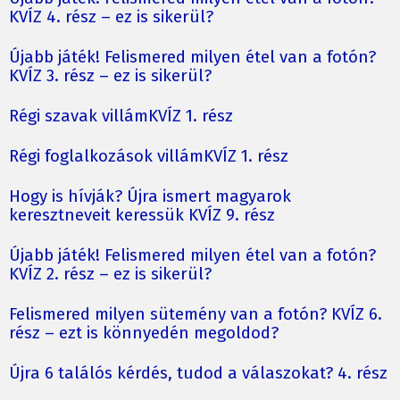
KVÍZ 4. rész – ez is sikerül?
Újabb játék! Felismered milyen étel van a fotón?
KVÍZ 3. rész – ez is sikerül?
Régi szavak villámKVÍZ 1. rész
Régi foglalkozások villámKVÍZ 1. rész
Hogy is hívják? Újra ismert magyarok
keresztneveit keressük KVÍZ 9. rész
Újabb játék! Felismered milyen étel van a fotón?
KVÍZ 2. rész – ez is sikerül?
Felismered milyen sütemény van a fotón? KVÍZ 6.
rész – ezt is könnyedén megoldod?
Újra 6 találós kérdés, tudod a válaszokat? 4. rész