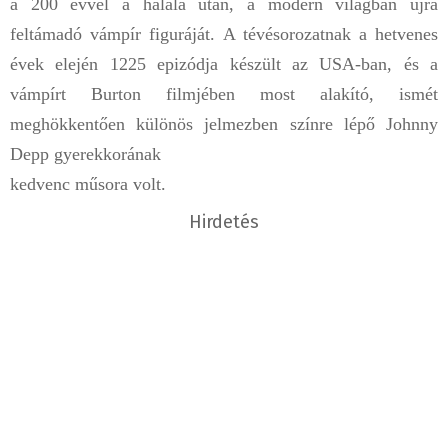
a 200 évvel a halála után, a modern világban újra
feltámadó vámpír figuráját. A tévésorozatnak a hetvenes
évek elején 1225 epizódja készült az USA-ban, és a
vámpírt Burton filmjében most alakító, ismét
meghökkentően különös jelmezben színre lépő Johnny
Depp gyerekkorának
kedvenc műsora volt.
Hirdetés