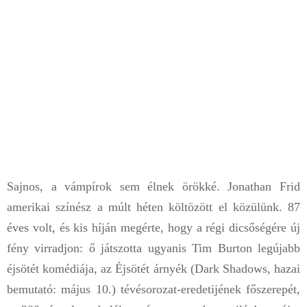
Sajnos, a vámpírok sem élnek örökké. Jonathan Frid
amerikai színész a múlt héten költözött el közülünk. 87
éves volt, és kis híján megérte, hogy a régi dicsőségére új
fény virradjon: ő játszotta ugyanis Tim Burton legújabb
éjsötét komédiája, az Éjsötét árnyék (Dark Shadows, hazai
bemutató: május 10.) tévésorozat-eredetijének főszerepét,