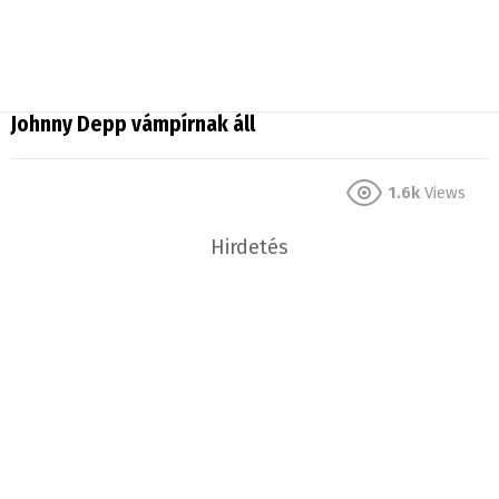
Johnny Depp vámpírnak áll
1.6k
Views
Hirdetés