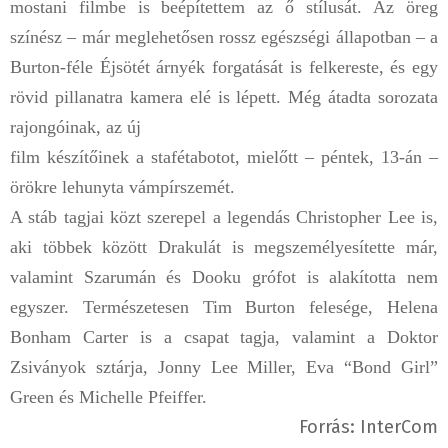
mostani filmbe is beépítettem az ő stílusát. Az öreg
színész – már meglehetősen rossz egészségi állapotban – a
Burton-féle Éjsötét árnyék forgatását is felkereste, és egy
rövid pillanatra kamera elé is lépett. Még átadta sorozata
rajongóinak, az új
film készítőinek a stafétabotot, mielőtt – péntek, 13-án –
örökre lehunyta vámpírszemét.
A stáb tagjai közt szerepel a legendás Christopher Lee is,
aki többek között Drakulát is megszemélyesítette már,
valamint Szarumán és Dooku grófot is alakította nem
egyszer. Természetesen Tim Burton felesége, Helena
Bonham Carter is a csapat tagja, valamint a Doktor
Zsiványok sztárja, Jonny Lee Miller, Eva “Bond Girl”
Green és Michelle Pfeiffer.
Forrás: InterCom