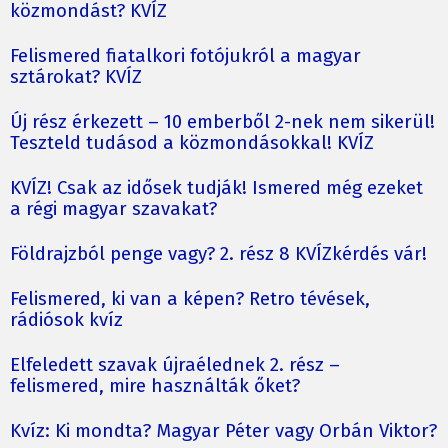
közmondást? KVÍZ
Felismered fiatalkori fotójukról a magyar
sztárokat? KVÍZ
Új rész érkezett – 10 emberből 2-nek nem sikerül!
Teszteld tudásod a közmondásokkal! KVÍZ
KVÍZ! Csak az idősek tudják! Ismered még ezeket
a régi magyar szavakat?
Földrajzból penge vagy? 2. rész 8 KVÍZkérdés vár!
Felismered, ki van a képen? Retro tévések,
rádiósok kvíz
Elfeledett szavak újraélednek 2. rész –
felismered, mire használták őket?
Kvíz: Ki mondta? Magyar Péter vagy Orbán Viktor?