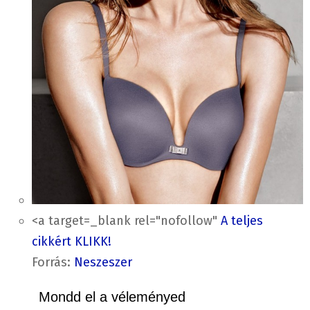
<a target=_blank rel="nofollow"
A teljes
cikkért KLIKK!
Forrás:
Neszeszer
Mondd el a véleményed