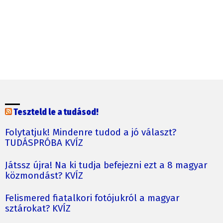
Teszteld le a tudásod!
Folytatjuk! Mindenre tudod a jó választ?
TUDÁSPRÓBA KVÍZ
Játssz újra! Na ki tudja befejezni ezt a 8 magyar
közmondást? KVÍZ
Felismered fiatalkori fotójukról a magyar
sztárokat? KVÍZ