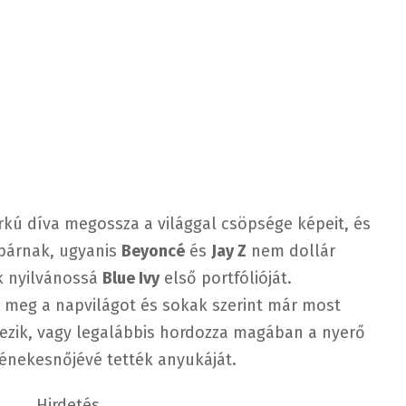
rkú díva megossza a világgal csöpsége képeit, és
spárnak, ugyanis
Beyoncé
és
Jay Z
nem dollár
k nyilvánossá
Blue Ivy
első portfólióját.
ta meg a napvilágot és sokak szerint már most
ezik, vagy legalábbis hordozza magában a nyerő
énekesnőjévé tették anyukáját.
Hirdetés