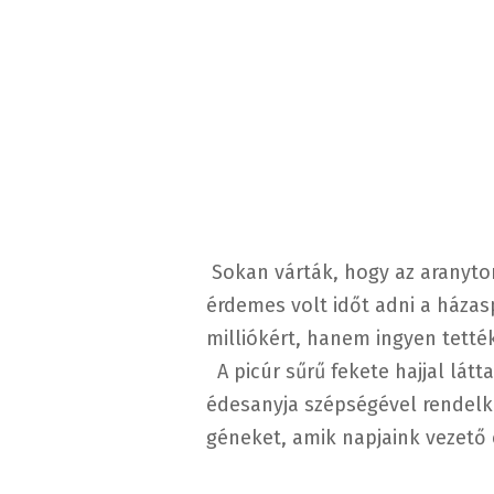
Sokan várták, hogy az aranyto
érdemes volt időt adni a háza
milliókért, hanem ingyen tetté
A picúr sűrű fekete hajjal lát
édesanyja szépségével rendelk
géneket, amik napjaink vezető 