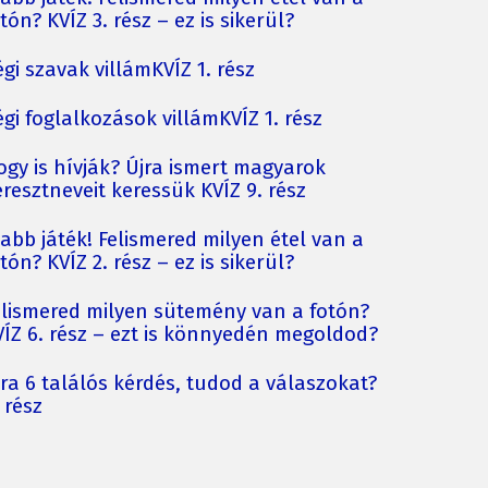
tón? KVÍZ 3. rész – ez is sikerül?
gi szavak villámKVÍZ 1. rész
gi foglalkozások villámKVÍZ 1. rész
ogy is hívják? Újra ismert magyarok
resztneveit keressük KVÍZ 9. rész
jabb játék! Felismered milyen étel van a
tón? KVÍZ 2. rész – ez is sikerül?
elismered milyen sütemény van a fotón?
VÍZ 6. rész – ezt is könnyedén megoldod?
jra 6 találós kérdés, tudod a válaszokat?
 rész