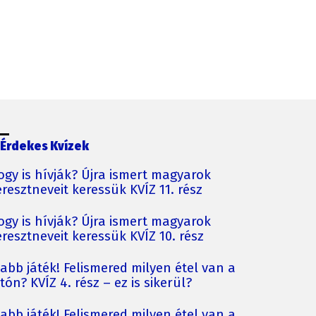
Érdekes Kvízek
ogy is hívják? Újra ismert magyarok
resztneveit keressük KVÍZ 11. rész
ogy is hívják? Újra ismert magyarok
resztneveit keressük KVÍZ 10. rész
jabb játék! Felismered milyen étel van a
tón? KVÍZ 4. rész – ez is sikerül?
jabb játék! Felismered milyen étel van a