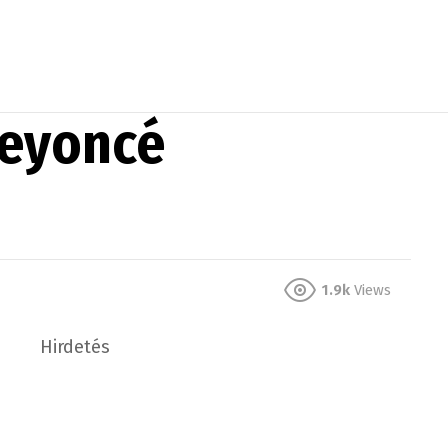
Beyoncé
1.9k
Views
Hirdetés