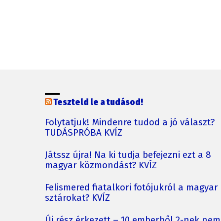
Teszteld le a tudásod!
Folytatjuk! Mindenre tudod a jó választ?
TUDÁSPRÓBA KVÍZ
Játssz újra! Na ki tudja befejezni ezt a 8
magyar közmondást? KVÍZ
Felismered fiatalkori fotójukról a magyar
sztárokat? KVÍZ
Új rész érkezett – 10 emberből 2-nek nem