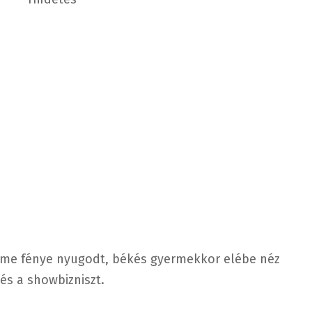
eme fénye nyugodt, békés gyermekkor elébe néz
és a showbizniszt.