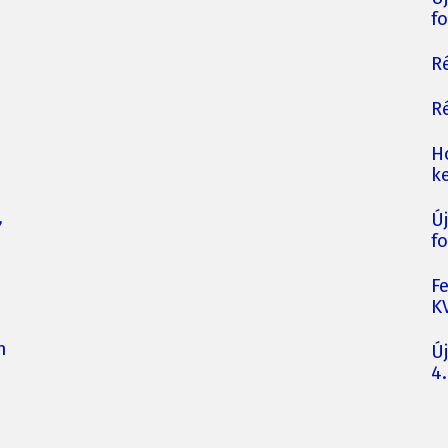
fo
Ré
Ré
H
ke
,
Ú
fo
F
K
n
Ú
4.