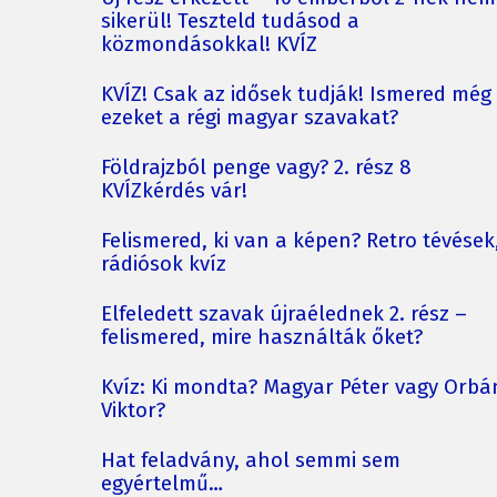
sikerül! Teszteld tudásod a
közmondásokkal! KVÍZ
KVÍZ! Csak az idősek tudják! Ismered még
ezeket a régi magyar szavakat?
Földrajzból penge vagy? 2. rész 8
KVÍZkérdés vár!
Felismered, ki van a képen? Retro tévések
rádiósok kvíz
Elfeledett szavak újraélednek 2. rész –
felismered, mire használták őket?
Kvíz: Ki mondta? Magyar Péter vagy Orbá
Viktor?
Hat feladvány, ahol semmi sem
egyértelmű…