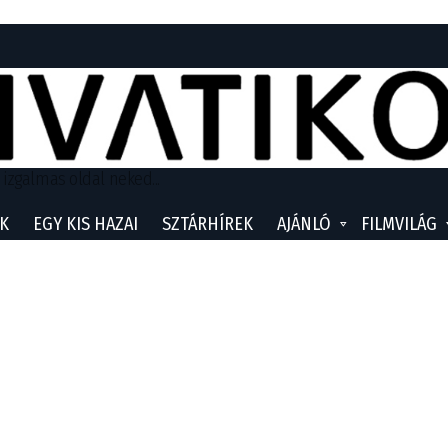
 izgalmas oldal neked...
K
EGY KIS HAZAI
SZTÁRHÍREK
AJÁNLÓ
FILMVILÁG