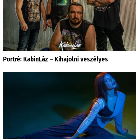
Portré: KabinLáz – Kihajolni veszélyes