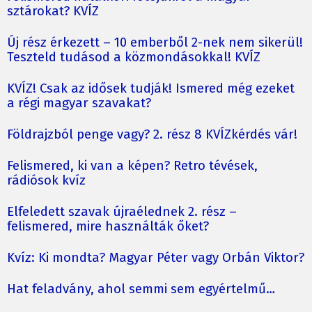
sztárokat? KVÍZ
Új rész érkezett – 10 emberből 2-nek nem sikerül!
Teszteld tudásod a közmondásokkal! KVÍZ
KVÍZ! Csak az idősek tudják! Ismered még ezeket
a régi magyar szavakat?
Földrajzból penge vagy? 2. rész 8 KVÍZkérdés vár!
Felismered, ki van a képen? Retro tévések,
rádiósok kvíz
Elfeledett szavak újraélednek 2. rész –
felismered, mire használták őket?
Kvíz: Ki mondta? Magyar Péter vagy Orbán Viktor?
Hat feladvány, ahol semmi sem egyértelmű…