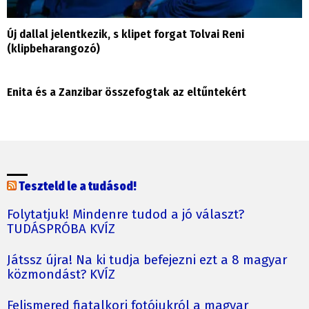
Új dallal jelentkezik, s klipet forgat Tolvai Reni
(klipbeharangozó)
Enita és a Zanzibar összefogtak az eltűntekért
Teszteld le a tudásod!
Folytatjuk! Mindenre tudod a jó választ?
TUDÁSPRÓBA KVÍZ
Játssz újra! Na ki tudja befejezni ezt a 8 magyar
közmondást? KVÍZ
Felismered fiatalkori fotójukról a magyar