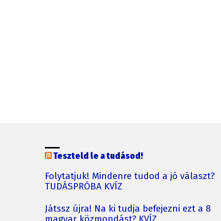
Teszteld le a tudásod!
Folytatjuk! Mindenre tudod a jó választ?
TUDÁSPRÓBA KVÍZ
Játssz újra! Na ki tudja befejezni ezt a 8
magyar közmondást? KVÍZ