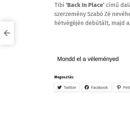
Tibi
‘Back In Place’
című dalá
szerzemény Szabó Zé
nevéhe
hétvégéjén debütált, majd a
t
Mondd el a véleményed
Megosztás:
Twitter
Facebook
Pint