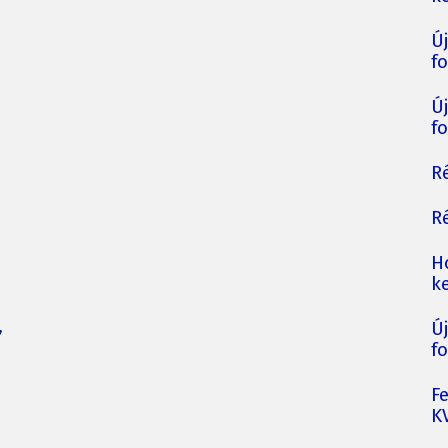
Ú
fo
Ú
fo
Ré
Ré
H
ke
,
Ú
fo
F
K