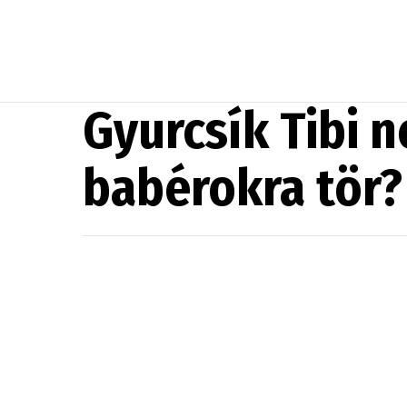
Gyurcsík Tibi 
babérokra tör?