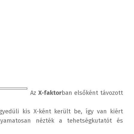
Az
X-faktor
ban elsőként távozott
gyedüli kis X-ként került be, így van kiért
lyamatosan nézték a tehetségkutatót és