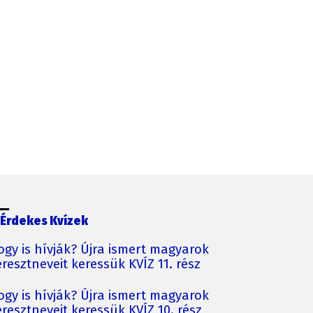
Érdekes Kvízek
ogy is hívják? Újra ismert magyarok
resztneveit keressük KVÍZ 11. rész
ogy is hívják? Újra ismert magyarok
resztneveit keressük KVÍZ 10. rész