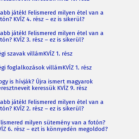
jabb játék! Felismered milyen étel van a
tón? KVÍZ 4. rész – ez is sikerül?
jabb játék! Felismered milyen étel van a
tón? KVÍZ 3. rész – ez is sikerül?
gi szavak villámKVÍZ 1. rész
gi foglalkozások villámKVÍZ 1. rész
ogy is hívják? Újra ismert magyarok
resztneveit keressük KVÍZ 9. rész
jabb játék! Felismered milyen étel van a
tón? KVÍZ 2. rész – ez is sikerül?
elismered milyen sütemény van a fotón?
VÍZ 6. rész – ezt is könnyedén megoldod?