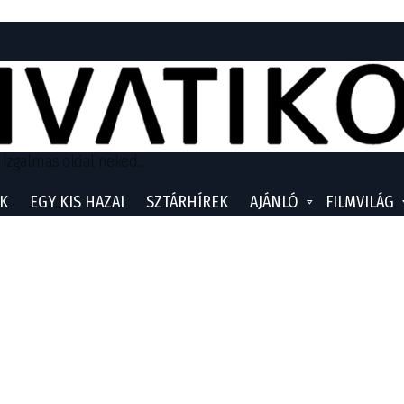
 izgalmas oldal neked...
K
EGY KIS HAZAI
SZTÁRHÍREK
AJÁNLÓ
FILMVILÁG