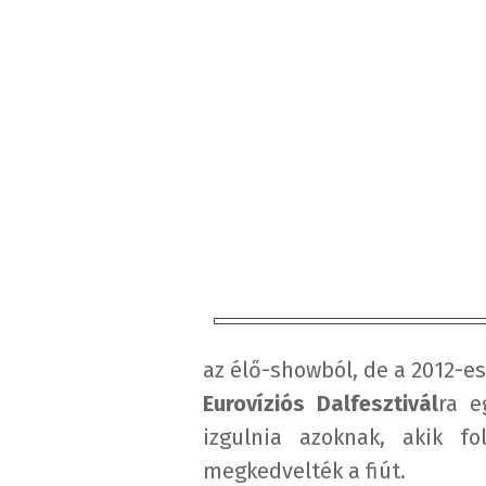
az élő-showból, de a 2012-es
Eurovíziós
Dalfesztivál
ra e
izgulnia azoknak, akik
fo
megkedvelték a fiút.