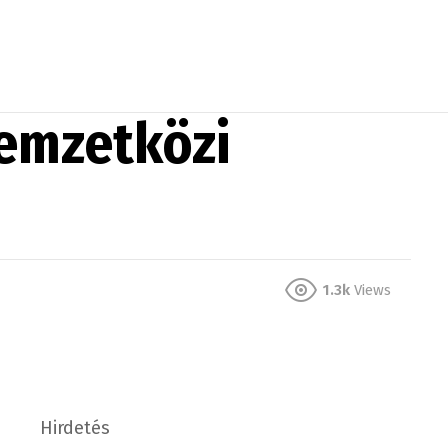
nemzetközi
1.3k
Views
Hirdetés