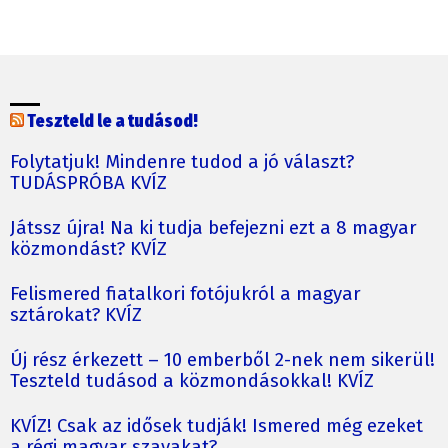
Teszteld le a tudásod!
Folytatjuk! Mindenre tudod a jó választ?
TUDÁSPRÓBA KVÍZ
Játssz újra! Na ki tudja befejezni ezt a 8 magyar
közmondást? KVÍZ
Felismered fiatalkori fotójukról a magyar
sztárokat? KVÍZ
Új rész érkezett – 10 emberből 2-nek nem sikerül!
Teszteld tudásod a közmondásokkal! KVÍZ
KVÍZ! Csak az idősek tudják! Ismered még ezeket
a régi magyar szavakat?