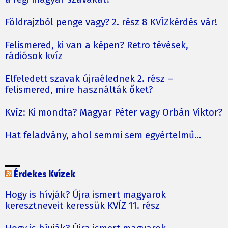
Földrajzból penge vagy? 2. rész 8 KVÍZkérdés vár!
Felismered, ki van a képen? Retro tévések,
rádiósok kvíz
Elfeledett szavak újraélednek 2. rész –
felismered, mire használták őket?
Kvíz: Ki mondta? Magyar Péter vagy Orbán Viktor?
Hat feladvány, ahol semmi sem egyértelmű…
Érdekes Kvízek
Hogy is hívják? Újra ismert magyarok
keresztneveit keressük KVÍZ 11. rész