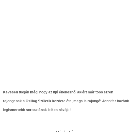
Kevesen tudják még, hogy az ifjú énekesnő, akiért már több ezren
rajonganak a Csillag Születik kezdete óta, maga is rajongó! Jennifer hazánk
legismertebb sorozatának lelkes nézője!