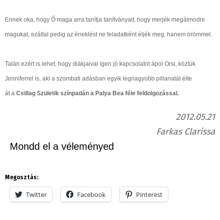
Ennek oka, hogy Ő maga arra tanítja tanítványait, hogy merjék megálmodni
magukat, ezáltal pedig az éneklést ne feladatként éljék meg, hanem örömmel.
Talán ezért is lehet, hogy diákjaival igen jó kapcsolatot ápol Orsi, köztük
Jenniferrel is, aki a szombati adásban egyik legnagyobb pillanatát élte
át
a
Csillag Születik színpadán a Palya Bea féle feldolgozással.
2012.05.21
Farkas Clarissa
Mondd el a véleményed
Megosztás:
Twitter
Facebook
Pinterest