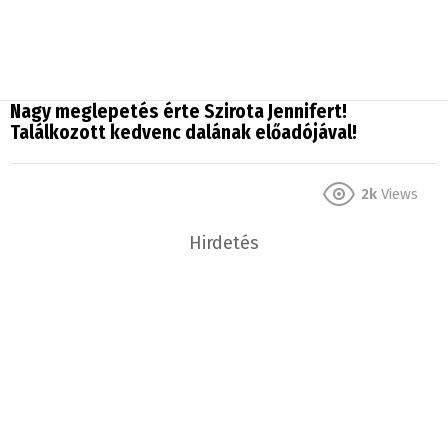
Nagy meglepetés érte Szirota Jennifert!
Találkozott kedvenc dalának előadójával!
2k
Views
Hirdetés