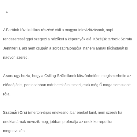
A Barátok közt kultikus részévé vált a magyar televíziózásnak, napi
rendszerességgel szegezi a nézőket a képernyők elé. Közéjük tartozik Szirota
Jennifer is, aki nem csupán a sorozat rajongója, hanem annak főcímdalát is
nagyon szereti.
A sors úgy hozta, hogy a Csillag Születiknek köszönhetően megismerhette az
előadóját is, pontosabban már hetek óta ismeri, csak még Ő maga sem tudott
róla.
Szatmári Orsi
Emerton-díjas énekesnő, bár éneket tanít, nem szereti ha
énektanárnak nevezik meg, jobban preferálja az ének-korrepetítor
megnevezést.