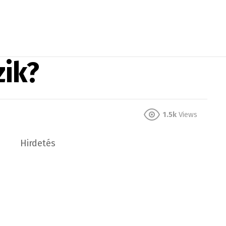
zik?
1.5k
Views
Hirdetés