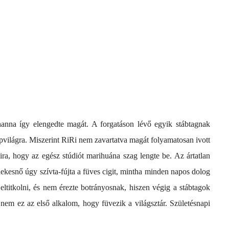
hanna így elengedte magát. A forgatáson lévő egyik stábtagnak
pvilágra. Miszerint RiRi nem zavartatva magát folyamatosan ivott
ira, hogy az egész stúdiót marihuána szag lengte be. Az ártatlan
ekesnő úgy szívta-fújta a füves cigit, mintha minden napos dolog
ltitkolni, és nem érezte botrányosnak, hiszen végig a stábtagok
 nem ez az első alkalom, hogy füvezik a világsztár. Születésnapi