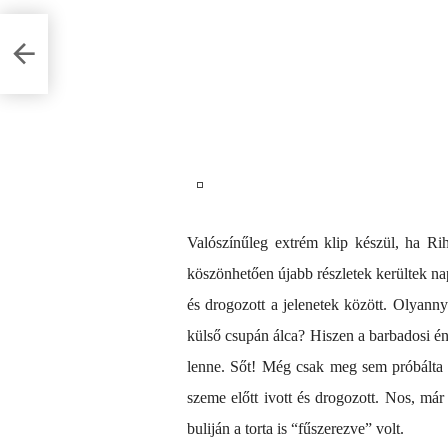
Valószínűleg extrém klip készül, ha Ri
köszönhetően újabb részletek kerültek na
és drogozott a jelenetek között. Olyanny
külső csupán álca? Hiszen a barbadosi én
lenne. Sőt! Még csak meg sem próbálta e
szeme előtt ivott és drogozott. Nos, már
buliján a torta is “fűszerezve” volt.