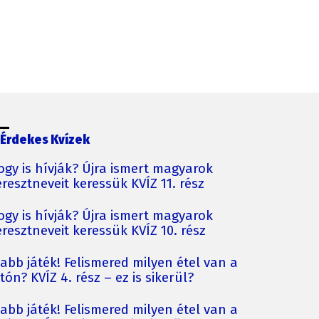
Érdekes Kvízek
ogy is hívják? Újra ismert magyarok
resztneveit keressük KVÍZ 11. rész
ogy is hívják? Újra ismert magyarok
resztneveit keressük KVÍZ 10. rész
jabb játék! Felismered milyen étel van a
tón? KVÍZ 4. rész – ez is sikerül?
jabb játék! Felismered milyen étel van a