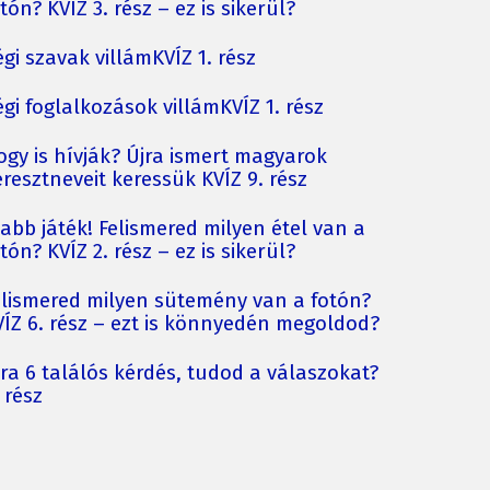
tón? KVÍZ 3. rész – ez is sikerül?
gi szavak villámKVÍZ 1. rész
gi foglalkozások villámKVÍZ 1. rész
ogy is hívják? Újra ismert magyarok
resztneveit keressük KVÍZ 9. rész
jabb játék! Felismered milyen étel van a
tón? KVÍZ 2. rész – ez is sikerül?
elismered milyen sütemény van a fotón?
VÍZ 6. rész – ezt is könnyedén megoldod?
jra 6 találós kérdés, tudod a válaszokat?
 rész