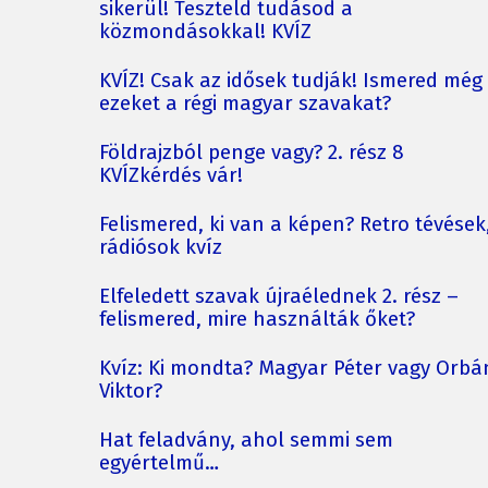
sikerül! Teszteld tudásod a
közmondásokkal! KVÍZ
KVÍZ! Csak az idősek tudják! Ismered még
ezeket a régi magyar szavakat?
Földrajzból penge vagy? 2. rész 8
KVÍZkérdés vár!
Felismered, ki van a képen? Retro tévések
rádiósok kvíz
Elfeledett szavak újraélednek 2. rész –
felismered, mire használták őket?
Kvíz: Ki mondta? Magyar Péter vagy Orbá
Viktor?
Hat feladvány, ahol semmi sem
egyértelmű…