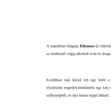
A napokban forgatja
Rihanna
új videokl
az énekesnő végig alkoholt ivott és drogoz
Korábban már közzé tett egy fotót a t
részleteibe engedett betekintést egy kép 
szőkeségétől, és újra barna hajjal látható.