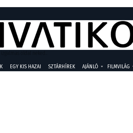
 izgalmas oldal neked...
K
EGY KIS HAZAI
SZTÁRHÍREK
AJÁNLÓ
FILMVILÁG