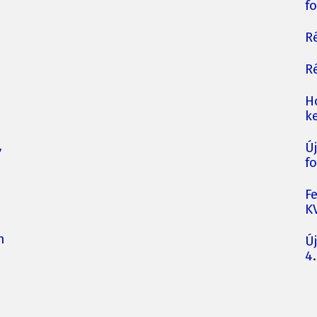
fo
Ré
Ré
H
ke
,
Ú
fo
F
K
n
Ú
4.