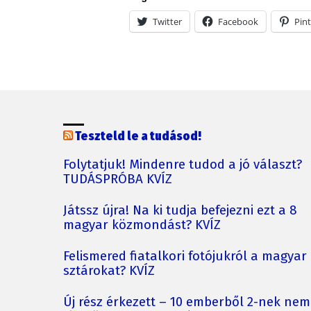
Twitter
Facebook
Pint
Teszteld le a tudásod!
Folytatjuk! Mindenre tudod a jó választ?
TUDÁSPRÓBA KVÍZ
Játssz újra! Na ki tudja befejezni ezt a 8
magyar közmondást? KVÍZ
Felismered fiatalkori fotójukról a magyar
sztárokat? KVÍZ
Új rész érkezett – 10 emberből 2-nek nem