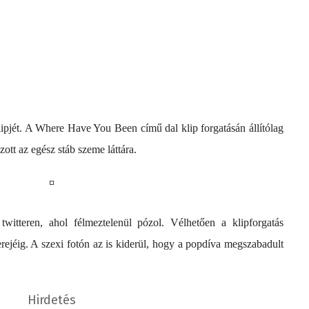
ipjét. A Where Have You Been című dal klip forgatásán állítólag
ott az egész stáb szeme láttára.
witteren, ahol félmeztelenül pózol. Vélhetően a klipforgatás
erejéig. A szexi fotón az is kiderül, hogy a popdíva megszabadult
Hirdetés