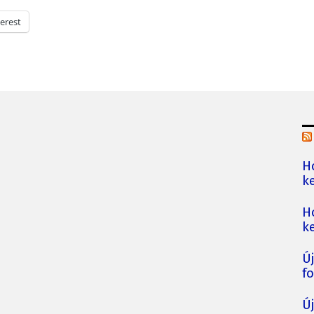
erest
H
ke
H
ke
Ú
fo
Ú